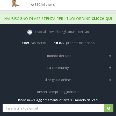
380 followers
HAI BISOGNO DI ASSISTENZA PER I TUOI ORDINI?
CLICCA QUI
Il social network degli amanti dei cani
8169
cani iscritti
+10.000
prodotti nello shop
Il mondo dei cani
Tutte le razze
La community
Il Magazine
Home
Il negozio online
Le domande (Forum)
Iscriviti alla community
Negozio per cani
Rimani sempre aggiornato!
Sostanze Nocive per cani
Tutti i cani iscritti
Ricevi news, aggiornamenti, offerte sul mondo dei cani
Spedizioni e resi
Pagamenti sicuri