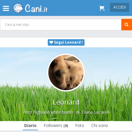
ACCEDI
Segui Leonard !
Leonard
West highland white terrier
di
Diana Lucarelli
Diario
Followers
Foto
Chi sono
(0)