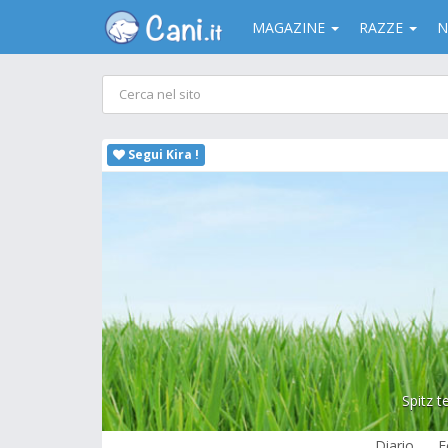
MAGAZINE
RAZZE
N
Segui Kira !
Spitz t
Diario
F