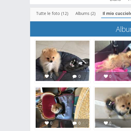
Tutte le foto (12)
Albums (2)
Il mio cucciol
Albu
0
0
0
0
0
0