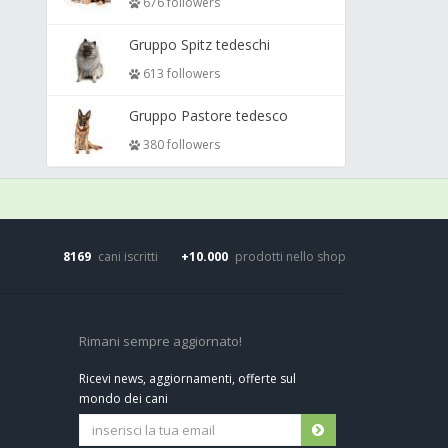
676 followers
Gruppo Spitz tedeschi
613 followers
Gruppo Pastore tedesco
380 followers
8169
cani iscritti
+10.000
prodotti nello shop
Rimani sempre aggiornato!
Ricevi news, aggiornamenti, offerte sul
mondo dei cani