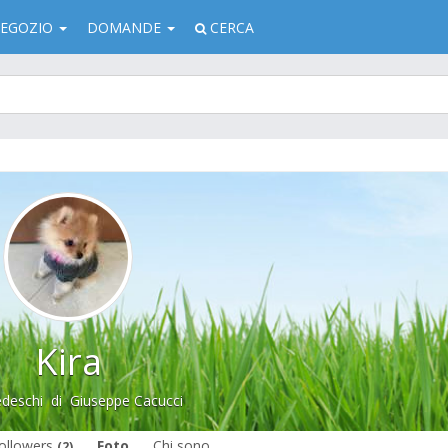
EGOZIO
DOMANDE
CERCA
Kira
edeschi
di
Giuseppe Cacucci
ollowers
Foto
Chi sono
(2)