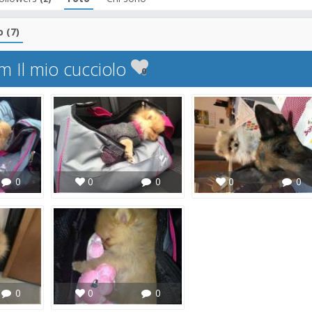
o (7)
m Il mio cucciolo
0
0
0
0
0
0
0
0
0