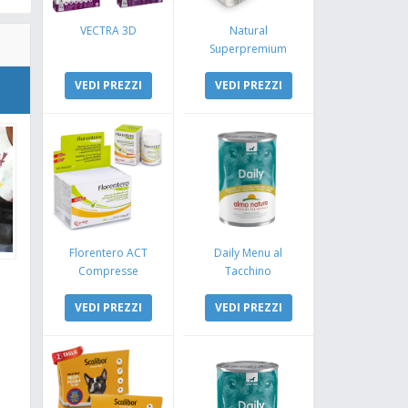
VECTRA 3D
Natural
Superpremium
Monoproteico
VEDI PREZZI
Coniglio e Mela
VEDI PREZZI
Florentero ACT
Daily Menu al
Compresse
Tacchino
VEDI PREZZI
VEDI PREZZI