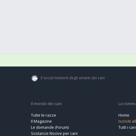
Il social network degli amanti dei cani
Il mondo dei cani
La commu
Tutte le razze
Home
Il Magazine
Iscriviti 
Le domande (Forum)
Tutti i cani
Sostanze Nocive per cani