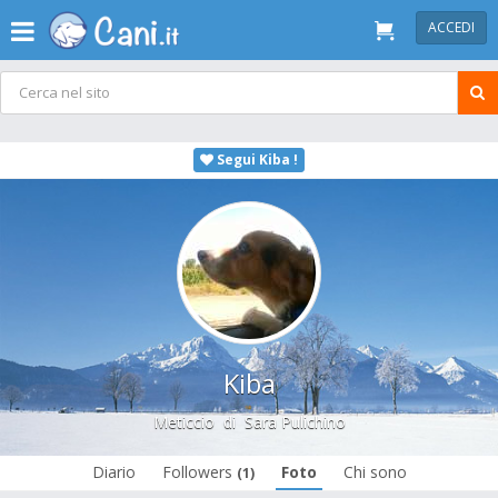
ACCEDI
Segui Kiba !
Kiba
Meticcio
di
Sara Pulichino
Diario
Followers
Foto
Chi sono
(1)