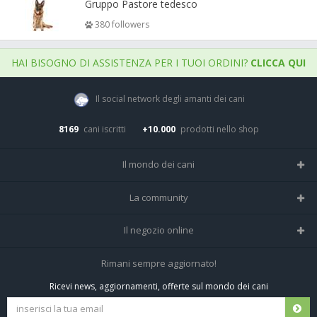
Gruppo Pastore tedesco
380 followers
HAI BISOGNO DI ASSISTENZA PER I TUOI ORDINI?
CLICCA QUI
Il social network degli amanti dei cani
8169
cani iscritti
+10.000
prodotti nello shop
Il mondo dei cani
Tutte le razze
La community
Il Magazine
Home
Il negozio online
Le domande (Forum)
Iscriviti alla community
Negozio per cani
Rimani sempre aggiornato!
Sostanze Nocive per cani
Tutti i cani iscritti
Ricevi news, aggiornamenti, offerte sul mondo dei cani
Spedizioni e resi
Pagamenti sicuri