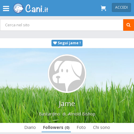
ACCEDI
Segui jame !
Jame
Bastardino
di
Arnold Bishop
Diario
Followers
Foto
Chi sono
(0)