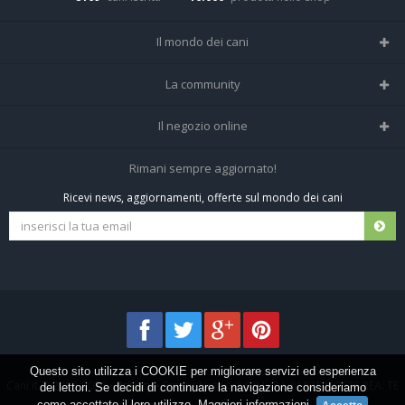
Il mondo dei cani
Tutte le razze
La community
Il Magazine
Home
Il negozio online
Le domande (Forum)
Iscriviti alla community
Negozio per cani
Rimani sempre aggiornato!
Sostanze Nocive per cani
Tutti i cani iscritti
Ricevi news, aggiornamenti, offerte sul mondo dei cani
Spedizioni e resi
Pagamenti sicuri
Termini e condizioni
Questo sito utilizza i COOKIE per migliorare servizi ed esperienza
Cani.it © 2013-2026 •
Privacy
•
Frezza Network S.R.L. P.I. 01821400676 REA: TE
dei lettori. Se decidi di continuare la navigazione consideriamo
come accettato il loro utilizzo.
Maggiori informazioni
.