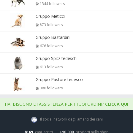
1344 followers
Gruppo Meticci
873 followers
Gruppo Bastardini
676 followers
Gruppo Spitz tedeschi
613 followers
Gruppo Pastore tedesco
380 followers
HAI BISOGNO DI ASSISTENZA PER I TUOI ORDINI?
CLICCA QUI
Il social network degli amanti dei cani
8169
cani iscritti
+10.000
prodotti nello shop