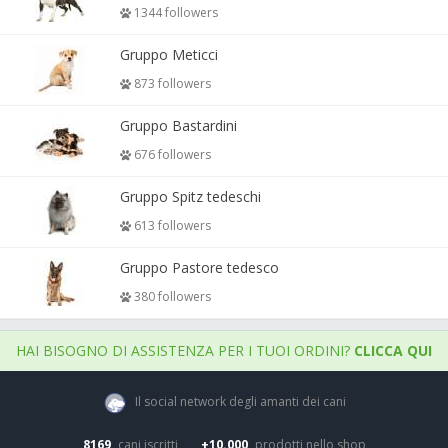
1344 followers
Gruppo Meticci
873 followers
Gruppo Bastardini
676 followers
Gruppo Spitz tedeschi
613 followers
Gruppo Pastore tedesco
380 followers
HAI BISOGNO DI ASSISTENZA PER I TUOI ORDINI?
CLICCA QUI
Il social network degli amanti dei cani
8169
cani iscritti
+10.000
prodotti nello shop