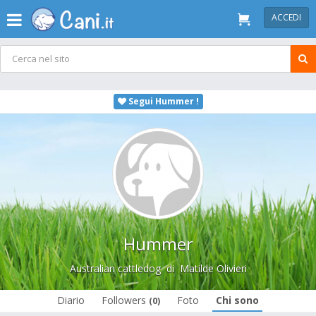
ACCEDI
Segui Hummer !
Hummer
Australian cattledog
di
Matilde Olivieri
Diario
Followers
Foto
Chi sono
(0)