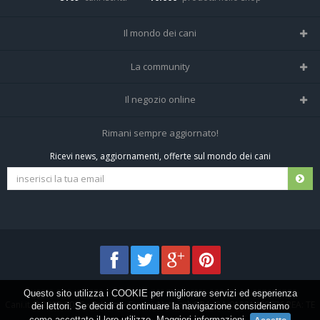
Il mondo dei cani
Tutte le razze
La community
Il Magazine
Home
Il negozio online
Le domande (Forum)
Iscriviti alla community
Negozio per cani
Rimani sempre aggiornato!
Sostanze Nocive per cani
Tutti i cani iscritti
Ricevi news, aggiornamenti, offerte sul mondo dei cani
Spedizioni e resi
Pagamenti sicuri
Termini e condizioni
Questo sito utilizza i COOKIE per migliorare servizi ed esperienza
Cani.it © 2013-2026 •
Privacy
•
Frezza Network S.R.L. P.I. 01821400676 REA: TE
dei lettori. Se decidi di continuare la navigazione consideriamo
come accettato il loro utilizzo.
Maggiori informazioni
.