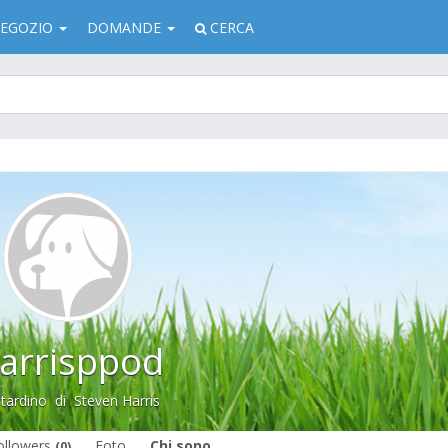
EGOZIO
DOMANDE
CERCA
arrisppod
tardino
di
Steven Harris
ollowers
Foto
Chi sono
(0)