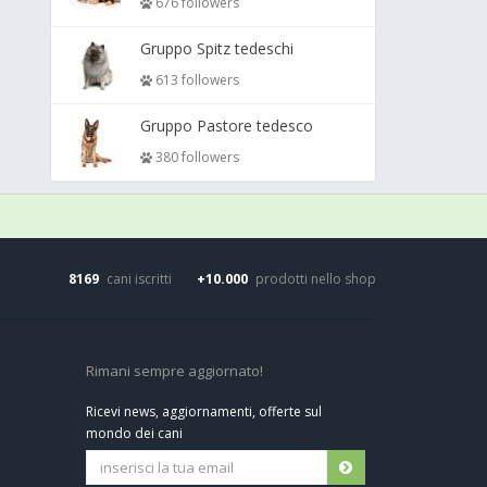
676 followers
Gruppo Spitz tedeschi
613 followers
Gruppo Pastore tedesco
380 followers
8169
cani iscritti
+10.000
prodotti nello shop
Rimani sempre aggiornato!
Ricevi news, aggiornamenti, offerte sul
mondo dei cani