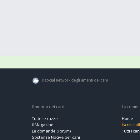
Il social network degli amanti dei cani
Il mondo dei cani
La commu
Tutte le razze
Home
Il Magazine
Iscriviti 
Le domande (Forum)
Tutti i cani
Sostanze Nocive per cani