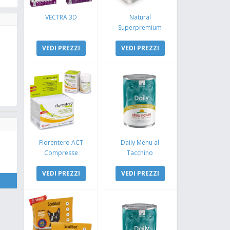
VECTRA 3D
Natural
Superpremium
Monoproteico
VEDI PREZZI
Coniglio e Mela
VEDI PREZZI
Florentero ACT
Daily Menu al
Compresse
Tacchino
VEDI PREZZI
VEDI PREZZI