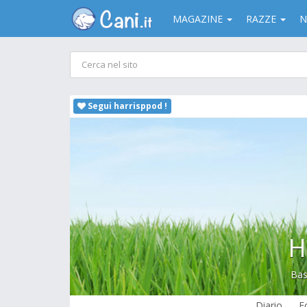
MAGAZINE
RAZZE
N
Segui harrisppod !
H
Bas
Diario
F