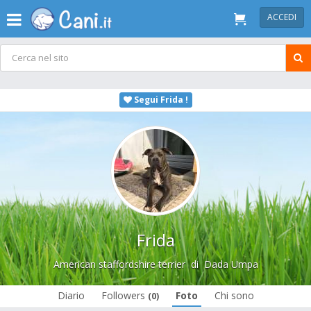
ACCEDI
Segui Frida !
Frida
American staffordshire terrier
di
Dada Umpa
Diario
Followers
Foto
Chi sono
(0)