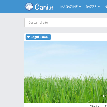
MAGAZINE
RAZZE
N
Segui Esma !
Spitz
Diario
F