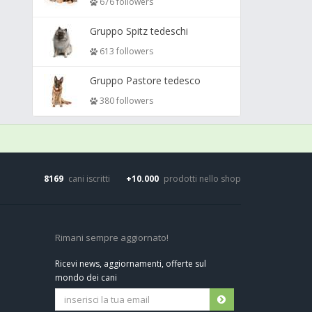
676 followers
Gruppo Spitz tedeschi
613 followers
Gruppo Pastore tedesco
380 followers
8169
cani iscritti
+10.000
prodotti nello shop
Rimani sempre aggiornato!
Ricevi news, aggiornamenti, offerte sul
mondo dei cani