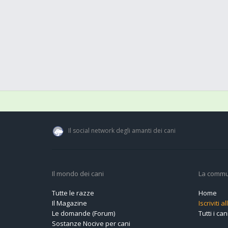
Il social network degli amanti dei cani
Il mondo dei cani
La commu
Tutte le razze
Home
Il Magazine
Iscriviti 
Le domande (Forum)
Tutti i cani
Sostanze Nocive per cani