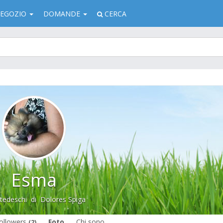
EGOZIO
DOMANDE
CERCA
Esma
 tedeschi
di
Dolores Spiga
ollowers
Foto
Chi sono
(2)