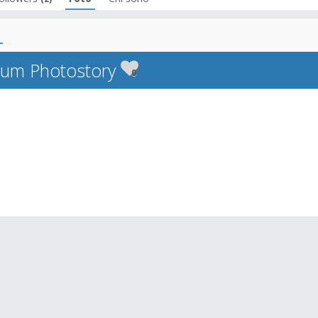
bum Photostory
0