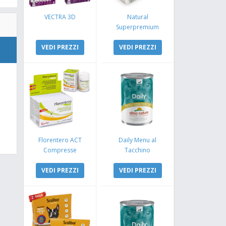
VECTRA 3D
Natural
Superpremium
Monoproteico
VEDI PREZZI
Coniglio e Mela
VEDI PREZZI
Florentero ACT
Daily Menu al
Compresse
Tacchino
VEDI PREZZI
VEDI PREZZI