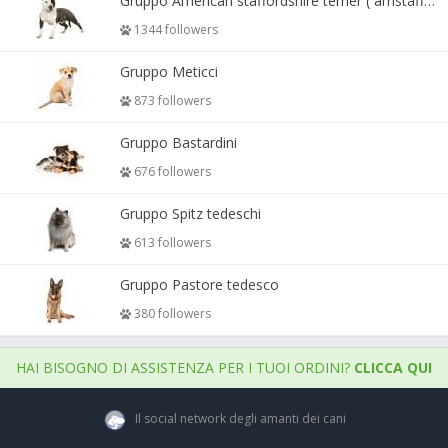
Gruppo American staffordshire terrier ( amstaff, amastaff )
1344 followers
Gruppo Meticci
873 followers
Gruppo Bastardini
676 followers
Gruppo Spitz tedeschi
613 followers
Gruppo Pastore tedesco
380 followers
HAI BISOGNO DI ASSISTENZA PER I TUOI ORDINI?
CLICCA QUI
Il social network degli amanti dei cani