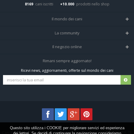
8169
cani iscritti
+10.000
prodotti nello shop
Il mondo dei cani
Tutte le razze
La community
Il Magazine
Home
Il negozio online
Le domande (Forum)
Iscriviti alla community
Negozio per cani
Rimani sempre aggiornato!
Sostanze Nocive per cani
Tutti i cani iscritti
Ricevi news, aggiornamenti, offerte sul mondo dei cani
Spedizioni e resi
Pagamenti sicuri
Termini e condizioni
Questo sito utilizza i COOKIE per migliorare servizi ed esperienza
Cani.it © 2013-2026 •
Privacy
•
Frezza Network S.R.L. P.I. 01821400676 REA: TE
dei lettori. Se decidi di continuare la navigazione consideriamo