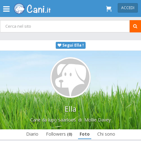
ACCEDI
Segui Ella !
Ella
Cane da lupo saarloos
di
Mollie Davey
Diario
Followers
Foto
Chi sono
(0)