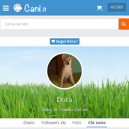
ACCEDI
Segui Dora !
Dora
Shiba
di
Claudia Zattoni
Diario
Followers
Foto
Chi sono
(1)