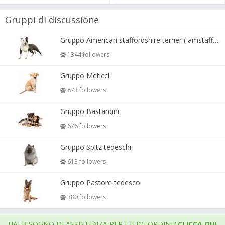
Gruppi di discussione
Gruppo American staffordshire terrier ( amstaff, amastaff )
1344 followers
Gruppo Meticci
873 followers
Gruppo Bastardini
676 followers
Gruppo Spitz tedeschi
613 followers
Gruppo Pastore tedesco
380 followers
HAI BISOGNO DI ASSISTENZA PER I TUOI ORDINI?
CLICCA QUI