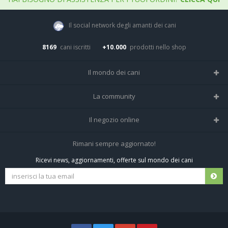
Il social network degli amanti dei cani
8169
cani iscritti
+10.000
prodotti nello shop
Il mondo dei cani
Tutte le razze
La community
Il Magazine
Home
Il negozio online
Le domande (Forum)
Iscriviti alla community
Negozio per cani
Rimani sempre aggiornato!
Sostanze Nocive per cani
Tutti i cani iscritti
Ricevi news, aggiornamenti, offerte sul mondo dei cani
Spedizioni e resi
Pagamenti sicuri
Termini e condizioni