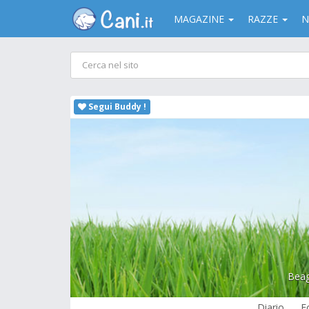
MAGAZINE
RAZZE
N
Segui Buddy !
Beag
Diario
F