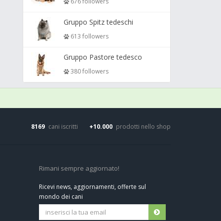
676 followers
Gruppo Spitz tedeschi
613 followers
Gruppo Pastore tedesco
380 followers
8169
cani iscritti
+10.000
prodotti nello shop
Rimani sempre aggiornato!
Ricevi news, aggiornamenti, offerte sul
mondo dei cani