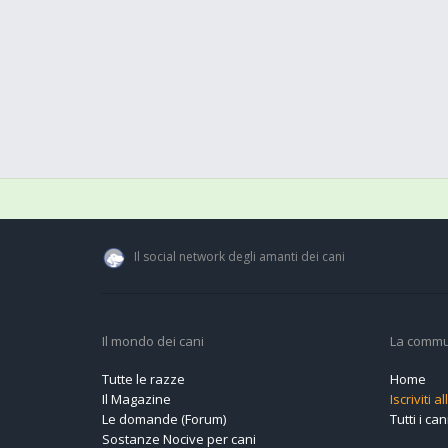
Il social network degli amanti dei cani
Il mondo dei cani
La commu
Tutte le razze
Home
Il Magazine
Iscriviti 
Le domande (Forum)
Tutti i cani
Sostanze Nocive per cani