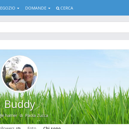
EGOZIO
DOMANDE
CERCA
Buddy
le harrier
di
Paola Zucca
ollowers
Foto
Chi sono
(0)