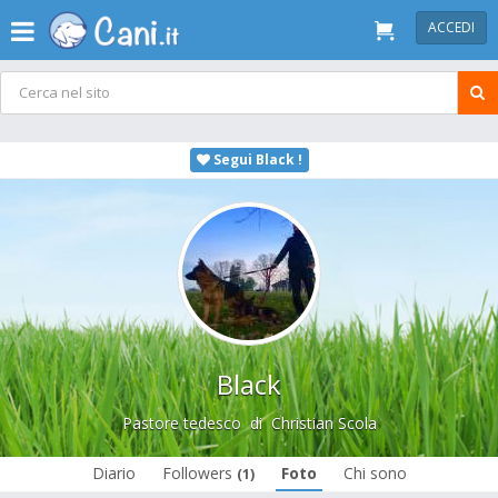
ACCEDI
Segui Black !
Black
Pastore tedesco
di
Christian Scola
Diario
Followers
Foto
Chi sono
(1)