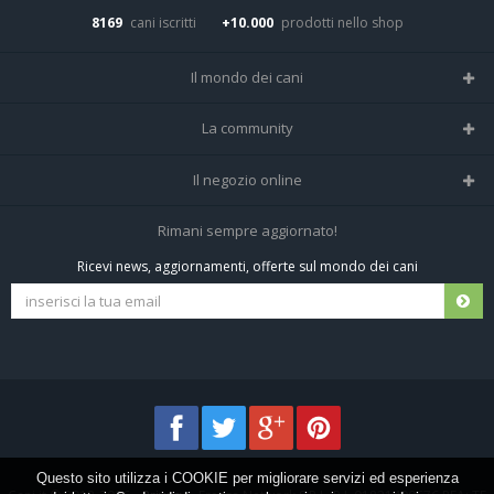
8169
cani iscritti
+10.000
prodotti nello shop
Il mondo dei cani
Tutte le razze
La community
Il Magazine
Home
Il negozio online
Le domande (Forum)
Iscriviti alla community
Negozio per cani
Rimani sempre aggiornato!
Sostanze Nocive per cani
Tutti i cani iscritti
Ricevi news, aggiornamenti, offerte sul mondo dei cani
Spedizioni e resi
Pagamenti sicuri
Termini e condizioni
Questo sito utilizza i COOKIE per migliorare servizi ed esperienza