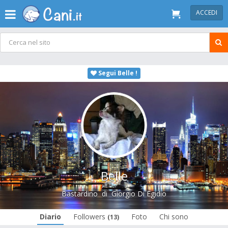
ACCEDI
Segui Belle !
Belle
Bastardino
di
Giorgio Di Egidio
Diario
Followers
Foto
Chi sono
(13)