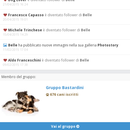
21/04/2015 16:24
Francesco Capasso
è diventato follower di
Belle
20/04/2015 19:01
Michele Trinchese
è diventato follower di
Belle
15/04/2015 14:29
Belle
ha pubblicato nuove immagini nella sua galleria
Photostory
11/02/2015 17:04
Aldo Franceschini
è diventato follower di
Belle
09/02/2015 17:38
Membro del gruppo:
Gruppo Bastardini
676 cani iscritti
Vai al gruppo