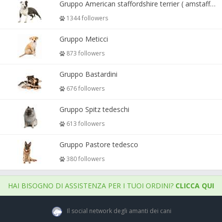
Gruppo American staffordshire terrier ( amstaff, amastaff )
1344 followers
Gruppo Meticci
873 followers
Gruppo Bastardini
676 followers
Gruppo Spitz tedeschi
613 followers
Gruppo Pastore tedesco
380 followers
HAI BISOGNO DI ASSISTENZA PER I TUOI ORDINI?
CLICCA QUI
Il social network degli amanti dei cani