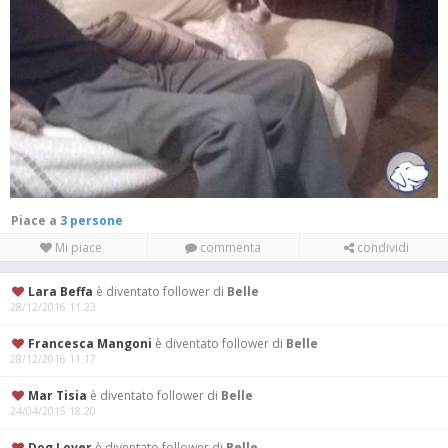
Piace a
3 persone
Mi piace
commenta
condividi
Lara Beffa
è diventato follower di
Belle
28/12/2016 11:23
Francesca Mangoni
è diventato follower di
Belle
28/12/2016 11:17
Mar Tisia
è diventato follower di
Belle
24/04/2015 18:20
Dog Lover
è diventato follower di
Belle