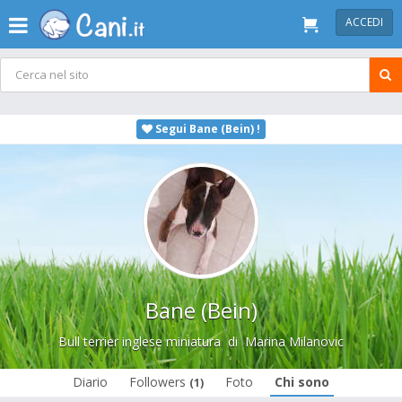
ACCEDI
Segui Bane (Bein) !
Bane (Bein)
Bull terrier inglese miniatura
di
Marina Milanovic
Diario
Followers
Foto
Chi sono
(1)