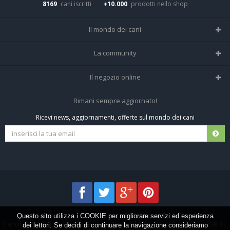
8169
cani iscritti
+10.000
prodotti nello shop
Il mondo dei cani
Tutte le razze
La community
Il Magazine
Home
Il negozio online
Le domande (Forum)
Iscriviti alla community
Negozio per cani
Rimani sempre aggiornato!
Sostanze Nocive per cani
Tutti i cani iscritti
Ricevi news, aggiornamenti, offerte sul mondo dei cani
Spedizioni e resi
Pagamenti sicuri
Termini e condizioni
Questo sito utilizza i COOKIE per migliorare servizi ed esperienza
Cani.it © 2013-2026 •
Privacy
•
Frezza Network S.R.L. P.I. 01821400676 REA: TE
dei lettori. Se decidi di continuare la navigazione consideriamo