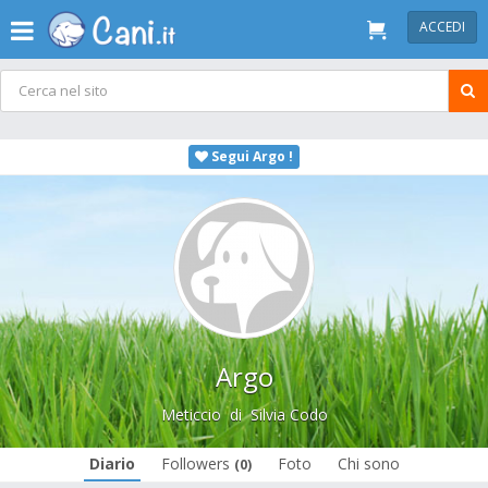
ACCEDI
Segui Argo !
Argo
Meticcio
di
Silvia Codo
Diario
Followers
Foto
Chi sono
(0)