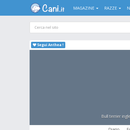
MAGAZINE
RAZZE
N
Segui Anthea !
Bull terrier ing
Diario
F