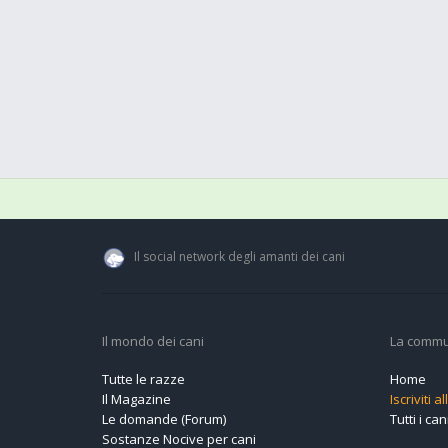
Il social network degli amanti dei cani
Il mondo dei cani
La commu
Tutte le razze
Home
Il Magazine
Iscriviti 
Le domande (Forum)
Tutti i cani
Sostanze Nocive per cani