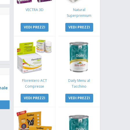
VECTRA 3D
Natural
Superpremium
Monoproteico
VEDI PREZZI
Coniglio e Mela
VEDI PREZZI
Florentero ACT
Daily Menu al
Compresse
Tacchino
male
VEDI PREZZI
VEDI PREZZI