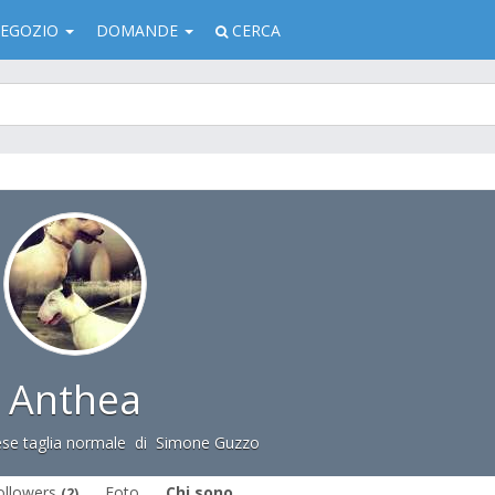
EGOZIO
DOMANDE
CERCA
Anthea
lese taglia normale
di
Simone Guzzo
ollowers
Foto
Chi sono
(2)