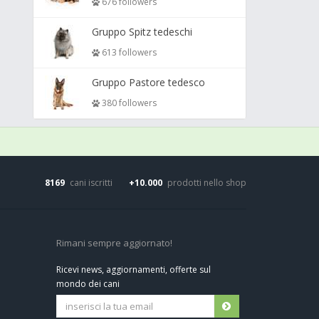
676 followers
Gruppo Spitz tedeschi
613 followers
Gruppo Pastore tedesco
380 followers
8169
cani iscritti
+10.000
prodotti nello shop
Rimani sempre aggiornato!
Ricevi news, aggiornamenti, offerte sul
mondo dei cani