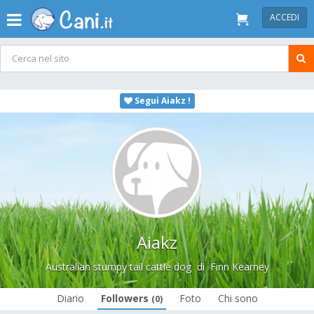
ACCEDI
Segui Aiakz !
Aiakz
Australian stumpy tail cattle dog
di
Finn Kearney
Diario
Followers
Foto
Chi sono
(0)