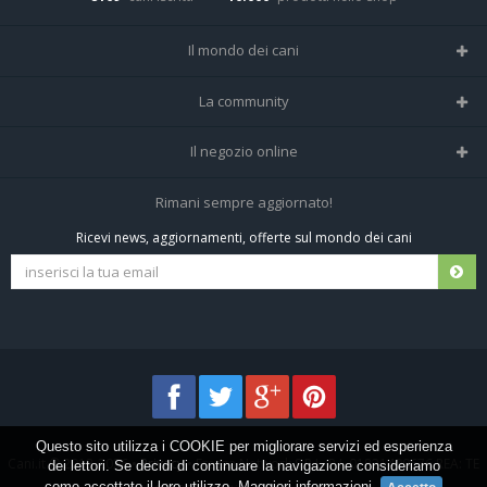
Il mondo dei cani
Tutte le razze
La community
Il Magazine
Home
Il negozio online
Le domande (Forum)
Iscriviti alla community
Negozio per cani
Rimani sempre aggiornato!
Sostanze Nocive per cani
Tutti i cani iscritti
Ricevi news, aggiornamenti, offerte sul mondo dei cani
Spedizioni e resi
Pagamenti sicuri
Termini e condizioni
Questo sito utilizza i COOKIE per migliorare servizi ed esperienza
Cani.it © 2013-2026 •
Privacy
•
Frezza Network S.R.L. P.I. 01821400676 REA: TE
dei lettori. Se decidi di continuare la navigazione consideriamo
come accettato il loro utilizzo.
Maggiori informazioni
.