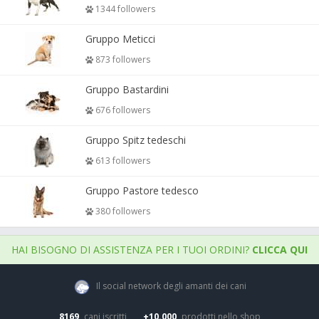
1344 followers
Gruppo Meticci
873 followers
Gruppo Bastardini
676 followers
Gruppo Spitz tedeschi
613 followers
Gruppo Pastore tedesco
380 followers
HAI BISOGNO DI ASSISTENZA PER I TUOI ORDINI?
CLICCA QUI
Il social network degli amanti dei cani
8169
cani iscritti
+10.000
prodotti nello shop