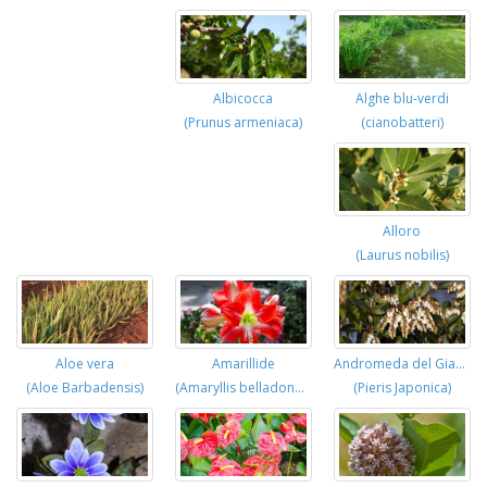
Alghe blu-verdi
Albicocca
(cianobatteri)
(Prunus armeniaca)
Alloro
(Laurus nobilis)
Aloe vera
Amarillide
Andromeda del Giappone
(Aloe Barbadensis)
(Amaryllis belladonna)
(Pieris Japonica)