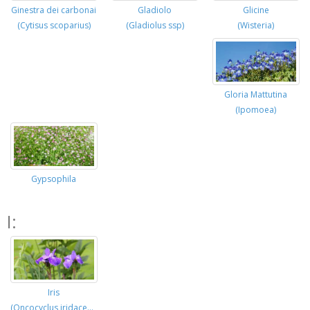
Glicine
Ginestra dei carbonai
Gladiolo
(Wisteria)
(Cytisus scoparius)
(Gladiolus ssp)
Gloria Mattutina
(Ipomoea)
Gypsophila
I:
Iris
(Oncocyclus iridaceae)