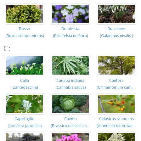
Bosso
Brunfelsia
Bucaneve
(Buxus sempervirens)
(Brunfelsia uniflora)
(Galanthus nivalis )
C:
Calla
Canapa indiana
Canfora
(Zantedeschia)
(Cannabis sativa)
(Cinnamomum camphora)
Caprifoglio
Cavolo
Celastrus scandens
(Lonicera japonica)
(Brassica oleracea sabauda)
(American bittersweet)