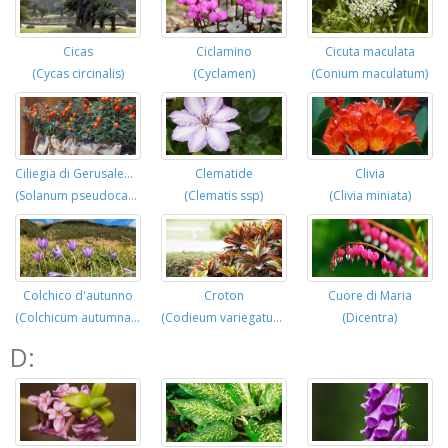
Cicas
Ciclamino
Cicuta maculata
(Cycas circinalis)
(Cyclamen)
(Conium maculatum)
Clematide
Ciliegia di Gerusalemme
Clivia
(Clematis ssp)
(Solanum pseudocapsicum)
(Clivia miniata)
Colchico d'autunno
Croton
Cuore di Maria
(Colchicum autumnale)
(Codieum variegatum)
(Dicentra)
D: