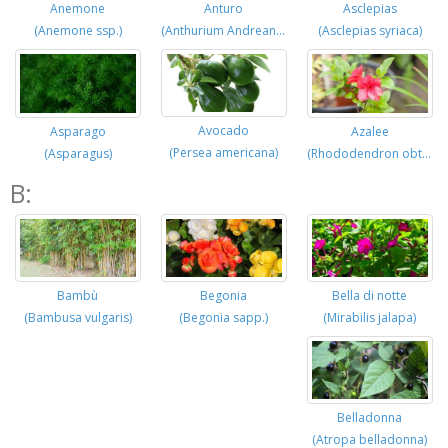
Anemone
Anturo
Asclepias
(Anemone ssp.)
(Anthurium Andreanum)
(Asclepias syriaca)
Avocado
Asparago
Azalee
(Persea americana)
(Asparagus)
(Rhododendron obtusum)
B:
Bella di notte
Bambù
Begonia
(Mirabilis jalapa)
(Bambusa vulgaris)
(Begonia sapp.)
Belladonna
(Atropa belladonna)