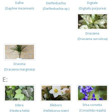
Dafne
Digitale
Dieffenbachia
(Daphne mezereum)
(Digitalis purpurea)
(Dieffenbachia sp.)
Dracaena
(Dracaena surculosa)
Dracena
(Dracaena marginata)
E:
Erba cornetta
Edera
Elleboro
(Consolida regalis)
(Hedera helix)
(Helleborus niger)