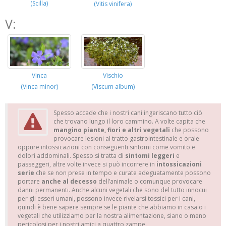
(Scilla)
(Vitis vinifera)
V:
Vischio
Vinca
(Viscum album)
(Vinca minor)
Spesso accade che i nostri cani ingeriscano tutto ciò
che trovano lungo il loro cammino. A volte capita che
mangino piante, fiori e altri vegetali
che possono
provocare lesioni al tratto gastrointestinale e orale
oppure intossicazioni con conseguenti sintomi come vomito e
dolori addominali. Spesso si tratta di
sintomi leggeri
e
passeggeri, altre volte invece si può incorrere in
intossicazioni
serie
che se non prese in tempo e curate adeguatamente possono
portare
anche al decesso
dell’animale o comunque provocare
danni permanenti. Anche alcuni vegetali che sono del tutto innocui
per gli esseri umani, possono invece rivelarsi tossici per i cani,
quindi è bene sapere sempre se le piante che abbiamo in casa o i
vegetali che utilizziamo per la nostra alimentazione, siano o meno
pericolosi per i nostri amici a quattro zampe.