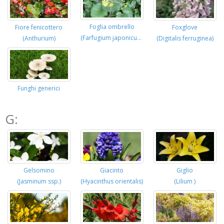
Foglia ombrello
Fiore fenicottero
Foxglove
(Farfugium japonicum)
(Anthurium)
(Digitalis ferruginea)
Funghi generici
G:
Gelsomino
Giacinto
Giglio
(Jasminum ssp.)
(Hyacinthus orientalis)
(Lilium )