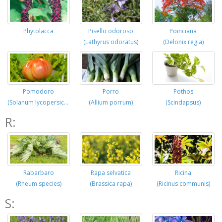
Phytolacca
Pisello odoroso
Poinciana
(Lathyrus odoratus)
(Delonix regia)
Pomodoro
Porro
Pothos
(Solanum lycopersicum)
(Allium porrum)
(Scindapsus)
R:
Rabarbaro
Rapa selvatica
Ricina
(Rheum species)
(Brassica rapa)
(Ricinus communis)
S: