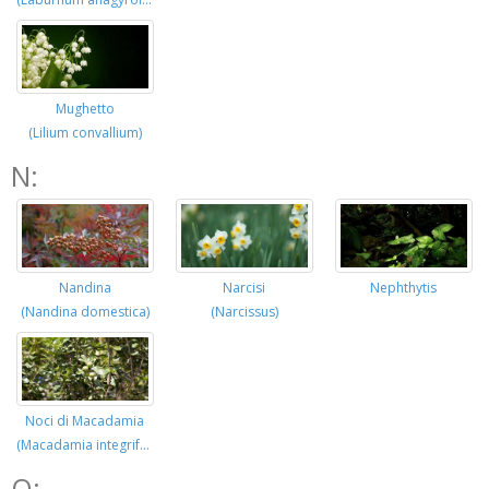
Mughetto
(Lilium convallium)
N:
Nandina
Narcisi
Nephthytis
(Nandina domestica)
(Narcissus)
Noci di Macadamia
(Macadamia integrifolia)
O: