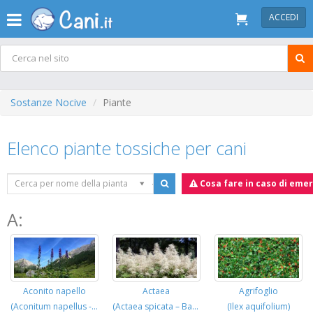
ACCEDI
Sostanze Nocive
Piante
Elenco piante tossiche per cani
Cerca per nome della pianta
Cosa fare in caso di eme
A:
Actaea
Agrifoglio
Aconito napello
(Actaea spicata – Barba di Capra)
(Ilex aquifolium)
(Aconitum napellus - berretto di frate)