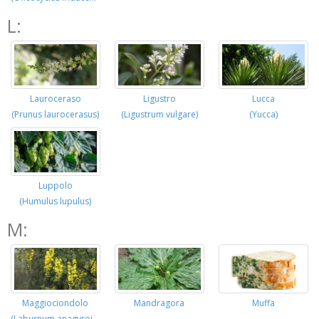
L:
Lauroceraso
Ligustro
Lucca
(Prunus laurocerasus)
(Ligustrum vulgare)
(Yucca)
Luppolo
(Humulus lupulus)
M:
Maggiociondolo
Mandragora
Muffa
(Laburnum anagyroides)