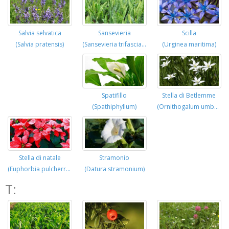
Sansevieria
Scilla
Salvia selvatica
(Sansevieria trifasciata)
(Urginea maritima)
(Salvia pratensis)
Spatifillo
Stella di Betlemme
(Spathiphyllum)
(Ornithogalum umbellatum)
Stramonio
Stella di natale
(Datura stramonium)
(Euphorbia pulcherrima)
T: