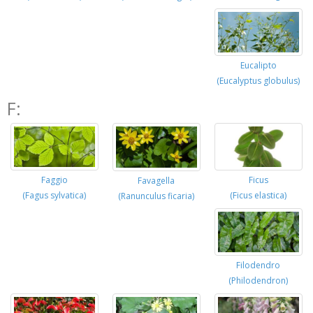
Eucalipto
(Eucalyptus globulus)
F:
Faggio
Ficus
Favagella
(Fagus sylvatica)
(Ficus elastica)
(Ranunculus ficaria)
Filodendro
(Philodendron)