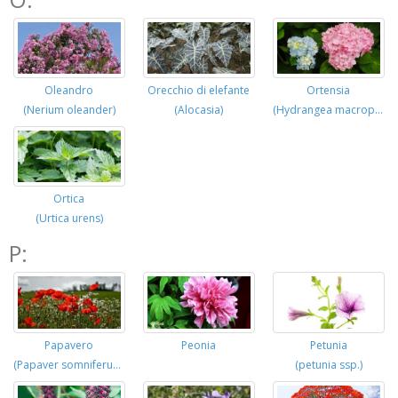
Oleandro
Orecchio di elefante
Ortensia
(Nerium oleander)
(Alocasia)
(Hydrangea macrophylla)
Ortica
(Urtica urens)
P:
Papavero
Peonia
Petunia
(Papaver somniferum)
(petunia ssp.)