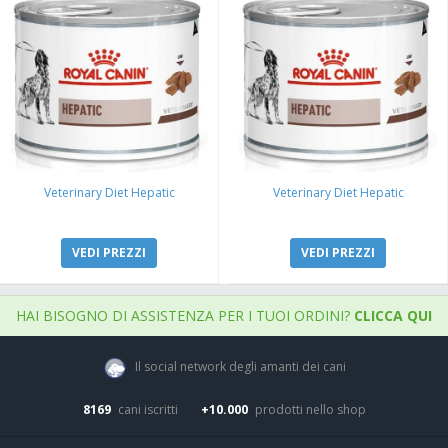
Veterinary Diet Hepatic
Veterinary Diet Hepatic
VEDI PREZZI
VEDI PREZZI
HAI BISOGNO DI ASSISTENZA PER I TUOI ORDINI?
CLICCA QUI
Il social network degli amanti dei cani
8169
cani iscritti
+10.000
prodotti nello shop