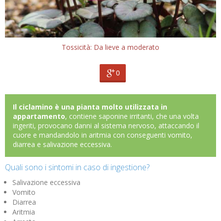
Tossicità: Da lieve a moderato
0
Il ciclamino è una pianta molto utilizzata in
appartamento
, contiene saponine irritanti, che una volta
ingeriti, provocano danni al sistema nervoso, attaccando il
cuore e mandandolo in aritmia con conseguenti vomito,
diarrea e salivazione eccessiva.
Quali sono i sintomi in caso di ingestione?
Salivazione eccessiva
Vomito
Diarrea
Aritmia