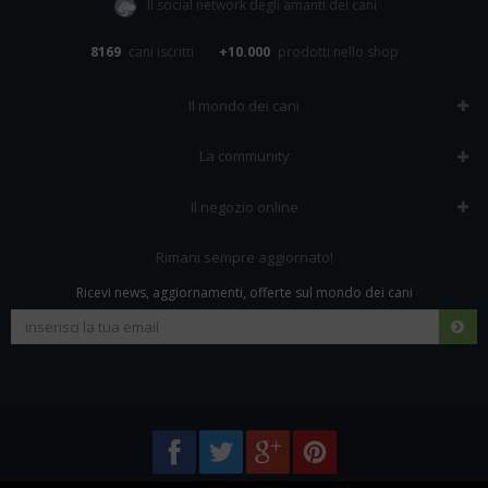
Il social network degli amanti dei cani
8169
cani iscritti
+10.000
prodotti nello shop
Il mondo dei cani
Tutte le razze
La community
Il Magazine
Home
Il negozio online
Le domande (Forum)
Iscriviti alla community
Negozio per cani
Rimani sempre aggiornato!
Sostanze Nocive per cani
Tutti i cani iscritti
Ricevi news, aggiornamenti, offerte sul mondo dei cani
Spedizioni e resi
Pagamenti sicuri
Termini e condizioni