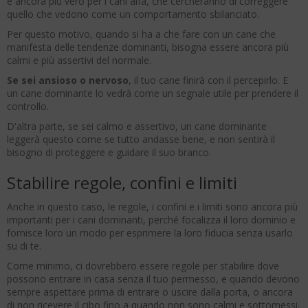
è ancora più vero per i cani alfa, che cercheranno di correggere
quello che vedono come un comportamento sbilanciato.
Per questo motivo, quando si ha a che fare con un cane che
manifesta delle tendenze dominanti, bisogna essere ancora più
calmi e più assertivi del normale.
Se sei ansioso o nervoso
, il tuo cane finirà con il percepirlo. E
un cane dominante lo vedrà come un segnale utile per prendere il
controllo.
D'altra parte, se sei calmo e assertivo, un cane dominante
leggerà questo come se tutto andasse bene, e non sentirà il
bisogno di proteggere e guidare il suo branco.
Stabilire regole, confini e limiti
Anche in questo caso, le regole, i confini e i limiti sono ancora più
importanti per i cani dominanti, perché focalizza il loro dominio e
fornisce loro un modo per esprimere la loro fiducia senza usarlo
su di te.
Come minimo, ci dovrebbero essere regole per stabilire dove
possono entrare in casa senza il tuo permesso, e quando devono
sempre aspettare prima di entrare o uscire dalla porta, o ancora
di non ricevere il cibo fino a quando non sono calmi e sottomessi.