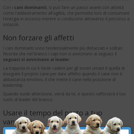
Con i
cani dominanti
, si può fare un passo avanti con attività
come l'addestramento all'agilità, che permette loro di consumare
l'energia in eccesso mentre si conducono attraverso il percorso a
ostacoli.
Non forzare gli affetti
I cani dominanti sono tendenzialmente più distaccati e solitari.
Ricorda che nel branco i capi non si avvicinano ai seguaci.
I
seguaci si avvicinano ai leader
.
La trappola in cui è facile cadere per gli esseri umani è quella di
inseguire il proprio cane per dare affetto quando il cane non è
abbastanza emotivo, il che mette il cane nella posizione di
leadership.
Quando vuole attenzione, verrà da te, e questo rafforzerà il tuo
ruolo di leader del branco.
Usare il tempo del pasto a tuo
vantaggio
×
Nel branco, i leader mangiano per primi, e lo stesso dovrebbe