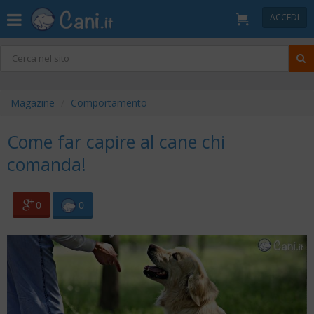
ACCEDI
Magazine
Comportamento
Come far capire al cane chi
comanda!
0
0