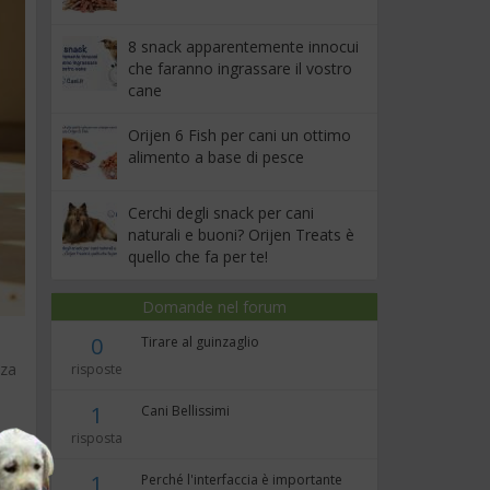
8 snack apparentemente innocui
che faranno ingrassare il vostro
cane
Orijen 6 Fish per cani un ottimo
alimento a base di pesce
Cerchi degli snack per cani
naturali e buoni? Orijen Treats è
quello che fa per te!
Domande nel forum
0
Tirare al guinzaglio
nza
risposte
1
Cani Bellissimi
risposta
tic
1
Perché l'interfaccia è importante