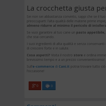
La crocchetta giusta per
Sei non sei abbastanza convinto, sappi che se il tuo
preoccuparti: l’alta qualità delle materie prime impi
almeno ridurre al minimo il pericolo di intolle
Se vuoi garantire al tuo cane un
pasto appetibile,
che stai cercando.
I suoi ingredienti di alta qualità e senza conservanti
di crescere forte e in salute.
Cosa aspetti?
Visita il nostro
store
e ordina immed
brevissimo tempo e a un prezzo convenientissimo!
Sull’
e-commerce
di
Cani.it
potrai trovare tutto ciò
l’occasione!
0
0