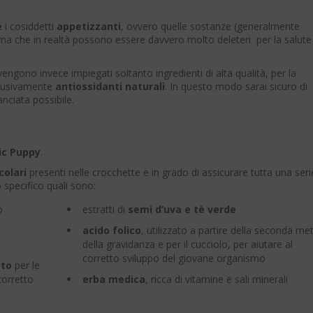
e
i cosiddetti
appetizzanti
, ovvero quelle sostanze (generalmente
 ma che in realtà possono essere davvero molto deleteri per la salute
engono invece impiegati soltanto ingredienti di alta qualità, per la
sclusivamente
antiossidanti naturali
. In questo modo sarai sicuro di
anciata possibile.
tic Puppy
.
colari
presenti nelle crocchette e in grado di assicurare tutta una seri
o specifico quali sono:
o
estratti di
semi d’uva e tè verde
acido folico
, utilizzato a partire della seconda me
della gravidanza e per il cucciolo, per aiutare al
corretto sviluppo del giovane organismo
ato
per le
corretto
erba medica
, ricca di vitamine e sali minerali