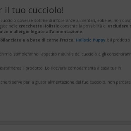
 il tuo cucciolo!
 cucciolo dovesse soffrire di intolleranze alimentari, ebbene, non dovr
egate nelle
crocchette Holistic
consente la possibilità di
escludere 
ranze o allergie legate all’alimentazione
.
 bilanciato e a base di carne fresca
,
Holistic Puppy
è il prodotto
 chimici stimoleranno l’appetito naturale del cucciolo e gli consentiran
iatamente il prodotto! Lo riceverai comodamente a casa tua in
 che ti serve per la giusta alimentazione del tuo cucciolo, non perdere