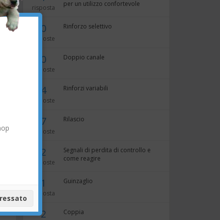
per un utilizzo confortevole
risposta
×
tuo
0
Rinforzo selettivo
risposte
0
Doppio canale
risposte
4
Rinforzi variabili
e
il
risposte
7
Rilascio
hop
risposte
2
Segnali di perdita di controllo e
come reagire
risposte
1
Guinzaglio
risposta
eressato
2
Coppia