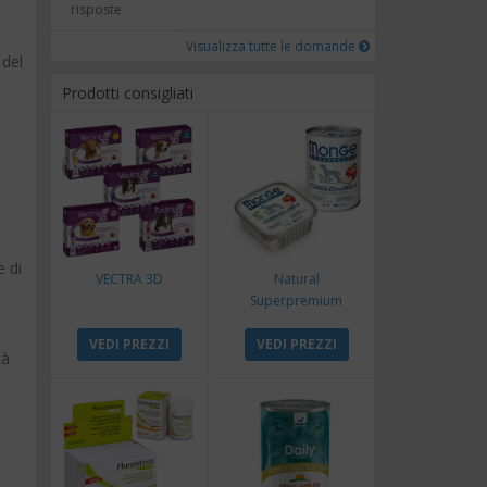
risposte
Visualizza tutte le domande
 del
Prodotti consigliati
e di
VECTRA 3D
Natural
Superpremium
Monoproteico
VEDI PREZZI
Coniglio e Mela
VEDI PREZZI
tà