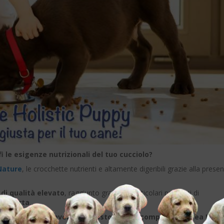
i le esigenze nutrizionali del tuo cucciolo?
Nature
, le crocchette nutrienti e altamente digeribili grazie alla prese
di qualità elevato
, raggiunto grazie ai particolari processi di
 di sorta
.
antenimento attraverso un pasto sano e completo
, la
linea Holis