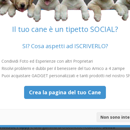
rocchette Almo Nature
e quali benefici apporteranno alla dieta del 
Il tuo cane è un tipetto SOCIAL?
del tuo cane, perché a base di
prelibatissimo pollo fresco
SI? Cosa aspetti ad ISCRIVERLO?
ntiranno di crescere sano e robusto, senza contare che
i minerali e le
le sue esigenze nutrizionali naturali e garantiranno una
pelle sana
Condividi Foto ed Esperienze con altri Proprietari
empo
.
Risolvi problemi e dubbi per il benessere del tuo Amico a 4 zampe
nti contenuti nelle crocchette Holistic
:
Puoi acquistare GADGET personalizzati e tanti prodotti nel nostro S
lo fresco
Vegetali e derivati di origine vegetale
Olio e grassi
Crea la pagina del tuo Cane
Lievito
Minerali
Non sono int
 Holistic Puppy
è una gamma di crocchette realizzate
senza