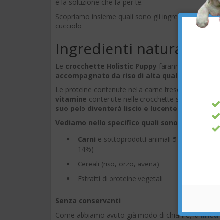
è la soluzione che fa per te.
Scopriamo insieme quali sono gli ingredienti delle
c
cucciolo.
Ingredienti naturali
Le
crocchette Holistic Puppy
faranno la felicità 
accompagnato da riso di alta qualità
.
Le proteine contenute nella carne fresca gli conse
vitamine
contenute nelle crocchette soddisferanno 
suo pelo diventerà liscio e lucente in breve t
Vediamo nello specifico quali sono gli ingredie
Carni
e sottoprodotti animali 51% (di cui pol
14%)
Cereali (riso, orzo, avena)
Estratti di proteine vegetali
Senza conservanti
Come abbiamo avuto già modo di chiarire, la
linea