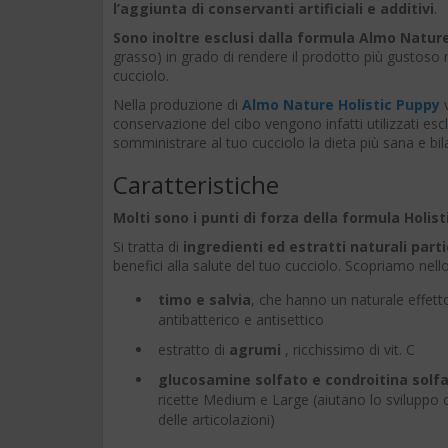
l’aggiunta di conservanti artificiali e additivi
.
Sono inoltre esclusi dalla formula Almo Natur
grasso) in grado di rendere il prodotto più gustoso
cucciolo.
Nella produzione di
Almo Nature Holistic Puppy
v
conservazione del cibo vengono infatti utilizzati e
somministrare al tuo cucciolo la dieta più sana e bil
Caratteristiche
Molti sono i punti di forza della formula Holis
Si tratta di
ingredienti ed estratti naturali parti
benefici alla salute del tuo cucciolo. Scopriamo nell
timo e salvia
, che hanno un naturale effett
antibatterico e antisettico
estratto di
agrumi
, ricchissimo di vit. C
glucosamine solfato e condroitina solf
ricette Medium e Large (aiutano lo sviluppo 
delle articolazioni)