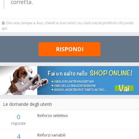
corretta.
Dai una zampa a Aus, chiedi ai tuoi amici su i tuoi social preferiti cliccando
qui.
RISPONDI
Le domande degli utenti
0
Rinforzo selettivo
risposte
4
Rinforzi variabili