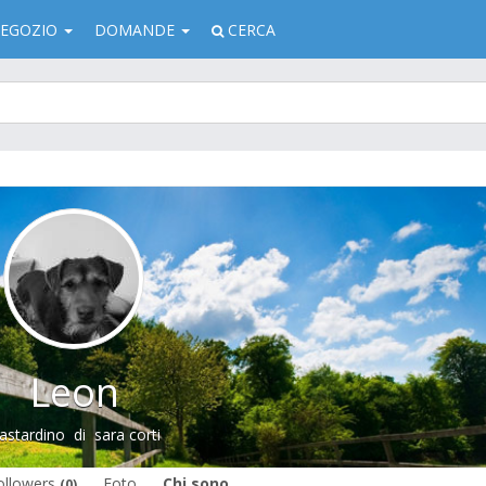
EGOZIO
DOMANDE
CERCA
Leon
astardino
di
sara corti
ollowers
Foto
Chi sono
(0)