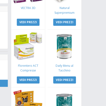
VECTRA 3D
Natural
Superpremium
Monoproteico
VEDI PREZZI
Coniglio e Mela
VEDI PREZZI
Florentero ACT
Daily Menu al
Compresse
Tacchino
VEDI PREZZI
VEDI PREZZI