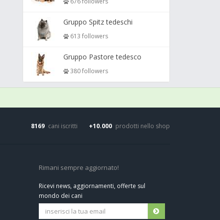
676 followers
Gruppo Spitz tedeschi
613 followers
Gruppo Pastore tedesco
380 followers
8169
cani iscritti
+10.000
prodotti nello shop
Rimani sempre aggiornato!
Ricevi news, aggiornamenti, offerte sul
mondo dei cani