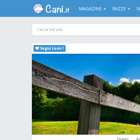
MAGAZINE
RAZZE
N
Segui Leon !
B
Diario
F