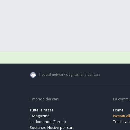
Il social network degli amanti dei cani
Il mondo dei cani
La commu
Tutte le razze
Home
Il Magazine
Iscriviti 
Le domande (Forum)
Tutti i cani
Sostanze Nocive per cani