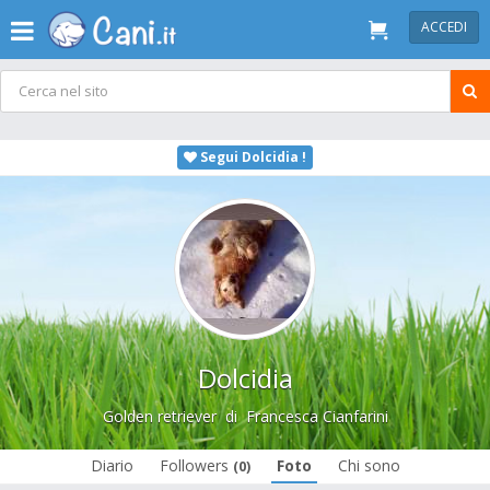
ACCEDI
Segui Dolcidia !
Dolcidia
Golden retriever
di
Francesca Cianfarini
Diario
Followers
Foto
Chi sono
(0)