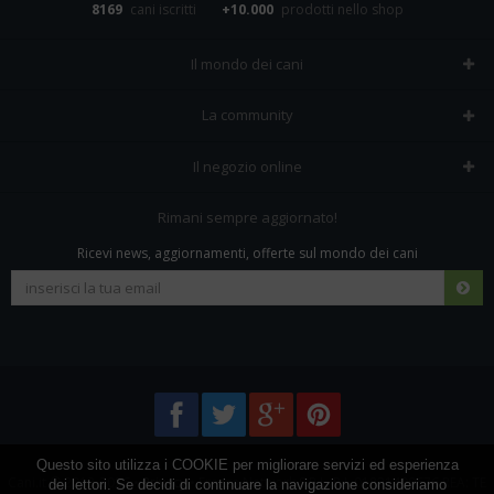
8169
cani iscritti
+10.000
prodotti nello shop
Il mondo dei cani
Tutte le razze
La community
Il Magazine
Home
Il negozio online
Le domande (Forum)
Iscriviti alla community
Negozio per cani
Rimani sempre aggiornato!
Sostanze Nocive per cani
Tutti i cani iscritti
Ricevi news, aggiornamenti, offerte sul mondo dei cani
Spedizioni e resi
Pagamenti sicuri
Termini e condizioni
Questo sito utilizza i COOKIE per migliorare servizi ed esperienza
Cani.it © 2013-2026 •
Privacy
•
Frezza Network S.R.L. P.I. 01821400676 REA: TE
dei lettori. Se decidi di continuare la navigazione consideriamo