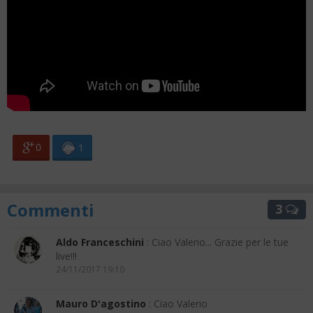
0
1
Commenti
3
Aldo Franceschini
: Ciao Valerio... Grazie per le tue
live!!!
24/11/2017 19:10
Mauro D'agostino
: Ciao Valerio