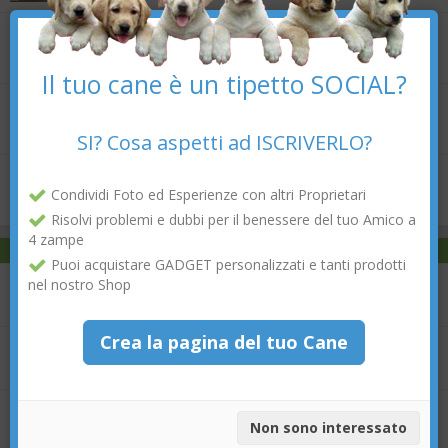
×
Mangime per cani con Omega-3: a cosa serve e quando
sceglierlo
Il tuo cane è un tipetto SOCIAL?
Come il cibo del vostro cane influenza il suo umore
SI? Cosa aspetti ad ISCRIVERLO?
Come far ingrassare il tuo cane?
Condividi Foto ed Esperienze con altri Proprietari
Risolvi problemi e dubbi per il benessere del tuo Amico a
4 zampe
Domande nel forum
Puoi acquistare GADGET personalizzati e tanti prodotti
0
Tirare al guinzaglio
nel nostro Shop
risposte
Crea la pagina del tuo Cane
1
Cani Bellissimi
risposta
1
Perché l'interfaccia è importante per un utilizzo
confortevole
Non sono interessato
risposta