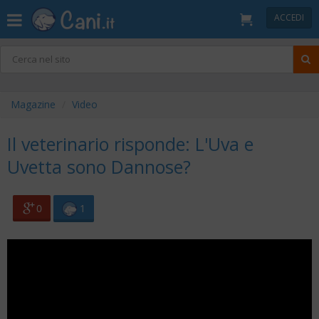
ACCEDI
Magazine
Video
Il veterinario risponde: L'Uva e
Uvetta sono Dannose?
0
1