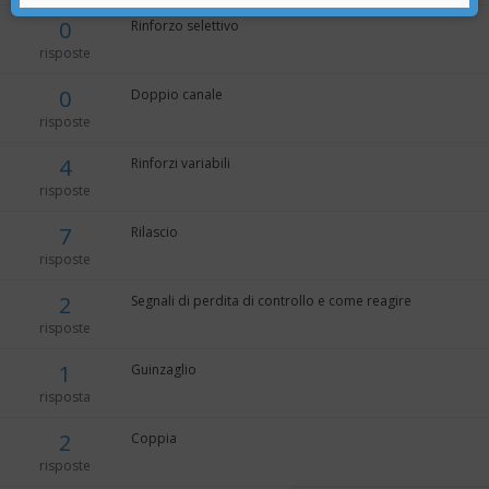
0
Rinforzo selettivo
risposte
0
Doppio canale
risposte
4
Rinforzi variabili
risposte
7
Rilascio
risposte
2
Segnali di perdita di controllo e come reagire
risposte
1
Guinzaglio
risposta
2
Coppia
risposte