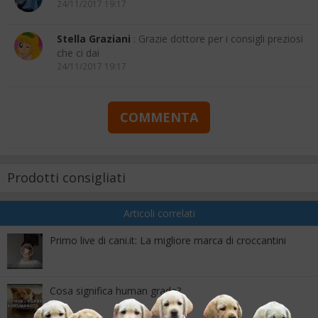
24/11/2017 19:17
Stella Graziani
: Grazie dottore per i consigli preziosi
che ci dai
24/11/2017 19:17
COMMENTA
Prodotti consigliati
Articoli correlati
Primo live di cani.it: La migliore marca di croccantini
Cosa significa human grade?