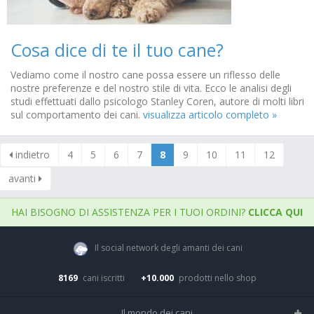
Cosa dice di te il tuo cane?
Vediamo come il nostro cane possa essere un riflesso delle
nostre preferenze e del nostro stile di vita. Ecco le analisi degli
studi effettuati dallo psicologo Stanley Coren, autore di molti libri
sul comportamento dei cani.
visualizza articolo completo »
indietro
4
5
6
7
8
9
10
11
12
avanti
HAI BISOGNO DI ASSISTENZA PER I TUOI ORDINI?
CLICCA QUI
Il social network degli amanti dei cani
8169
cani iscritti
+10.000
prodotti nello shop
Il mondo dei cani