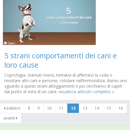
5 strani comportamenti dei cani e
loro cause
Coprofagia, starnuti riversi, tentativi di afferrarsi la coda o
montare altri cani e persone, rotolare nell’immondizia: diamo uno
sguardo a questi strani atteggiamenti e poi cerchiamo di capirli
dal punto di vista di un cane.
visualizza articolo completo »
indietro
8
9
10
11
12
13
14
15
16
avanti