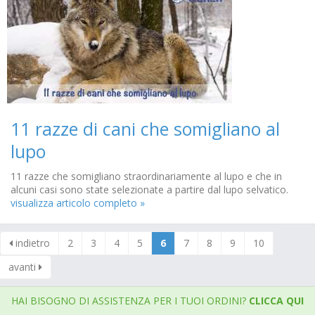
11 razze di cani che somigliano al
lupo
11 razze che somigliano straordinariamente al lupo e che in
alcuni casi sono state selezionate a partire dal lupo selvatico.
visualizza articolo completo »
indietro
2
3
4
5
6
7
8
9
10
avanti
HAI BISOGNO DI ASSISTENZA PER I TUOI ORDINI?
CLICCA QUI