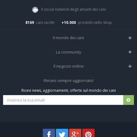
Il social network degli amanti dei cani
8169
cani iscritti
+10.000
prodotti nello shop
Il mondo dei cani
Tutte le razze
La community
Il Magazine
Home
Il negozio online
Le domande (Forum)
Iscriviti alla community
Negozio per cani
Rimani sempre aggiornato!
Sostanze Nocive per cani
Tutti i cani iscritti
Ricevi news, aggiornamenti, offerte sul mondo dei cani
Spedizioni e resi
Pagamenti sicuri
Termini e condizioni