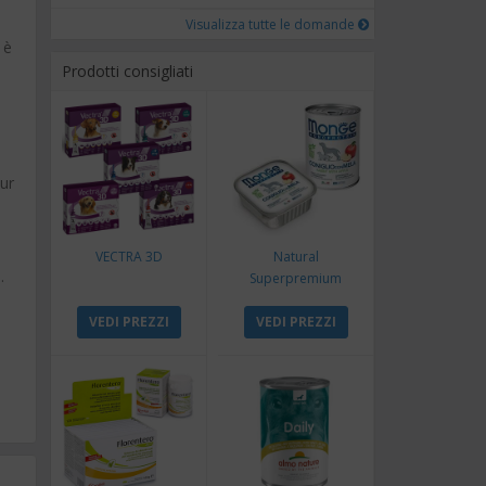
Visualizza tutte le domande
 è
Prodotti consigliati
pur
VECTRA 3D
Natural
.
Superpremium
Monoproteico
VEDI PREZZI
Coniglio e Mela
VEDI PREZZI