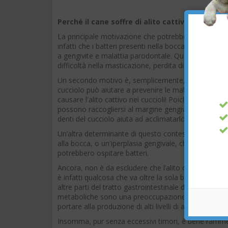
Perché il cane soffre di alito cattivo
La principale motivazione che potrebbe indurre il tuo 
infatti che i batteri presenti nella bocca possono 
a gengivite e malattia parodontale. Questa condizi
difficoltà nella masticazione, perdita di denti e ossa
Un secondo motivo è, semplicemente, la
dentizio
cucciolo può aiutare a prevenire le malattie parodon
causare l'alito cattivo nei cuccioli! Poiché i denti da 
possono raccogliersi al margine gengivale e causar
denti del cucciolo aiuta ad acclimatarlo alle cure dent
Un’altra determinante di questo contesto è poi lega
alla bocca, o un'iperplasia gengivale, che è una cr
potrebbero ospitare batteri.
Ancora, non è da escludere che l’alito cattivo del can
è infatti qualcosa che va oltre la sola bocca. Una ma
altre parti del tratto gastrointestinale del tuo cane
metaboliche sono una preoccupazione: condizioni gra
portare alla produzione di alti livelli di alcuni metab
Insomma, pur senza eccessivi timori, è bene ramment