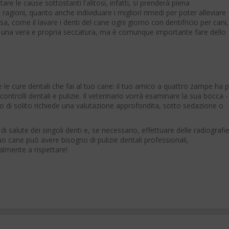
re le cause sottostanti l'alitosi, infatti, si prenderà piena
agioni, quanto anche individuare i migliori rimedi per poter alleviare
a, come il lavare i denti del cane ogni giorno con dentifricio per cani,
re una vera e propria seccatura, ma è comunque importante fare dello
le cure dentali che fai al tuo cane: il tuo amico a quattro zampe ha 
controlli dentali e pulizie. Il veterinario vorrà esaminare la sua bocca -
esto di solito richiede una valutazione approfondita, sotto sedazione o
di salute dei singoli denti e, se necessario, effettuare delle radiografie
uo cane può avere bisogno di pulizie dentali professionali,
lmente a rispettare!