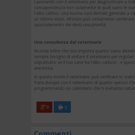
Lavorando con il veterinario per diagnosticare e tratta
consapevolezza non solamente di quali siano le sue r
l'alito cattivo. Una buona cura dentale generale a cas
un ottimo inizio. All'inizio può certamente sembra
spazzolamento dei denti una priorità.
Una consulenza dal veterinario
Ricorda infine che non importa quanto siano attente 
sempre bisogno di visitare il veterinario per regolari 
soprattutto se il tuo cane ha l'alito cattivo! - e qu
anestesia.
In questo modo il veterinario può verificare lo stato 
Parla dunque con il veterinario di quanto spesso il t
programmando un calendario che ti invitiamo natura
0
0
Commenti