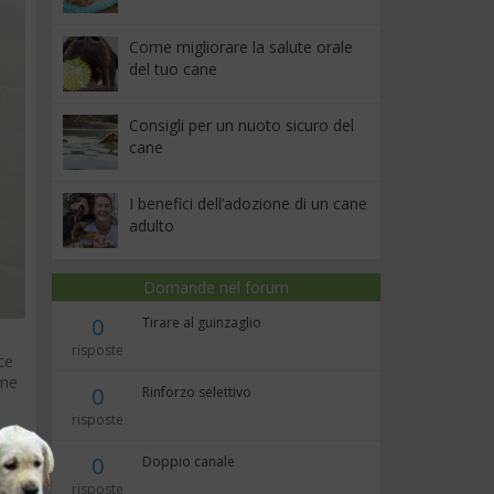
Come migliorare la salute orale
del tuo cane
Consigli per un nuoto sicuro del
cane
I benefici dell’adozione di un cane
adulto
Domande nel forum
0
Tirare al guinzaglio
risposte
ce
ome
0
Rinforzo selettivo
risposte
a
0
Doppio canale
risposte