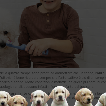
 amici a quattro zampe sono pronti ad ammettere che, in fondo, l'
alito
uttavia, è bene ricordare sempre che l'alito cattivo è più di un sempli
edico di fondo. Molte condizioni e malattie, da quelle più comuni c
ologie renali, possono infatti influenzare l'alito del tuo cane.
 causare l'alito cattivo del tuo cane
e come praticare una buon
li professionali e utilizzare prodotti consigliati dal tuo veterinario per