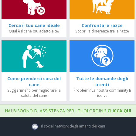
Cerca il tuo cane ideale
Confronta le razze
Qual è il cane più adatto a te?
Scopri le differenze tra le razze
Come prendersi cura del
Tutte le domande degli
cane
utenti
Suggerimenti per migliorare la
Problemi? La nostra community li
salute del cane
risolve!
HAI BISOGNO DI ASSISTENZA PER I TUOI ORDINI?
CLICCA QUI
Il social network degli amanti dei cani