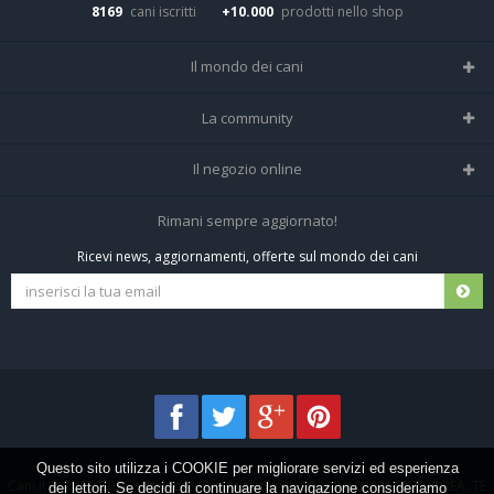
8169
cani iscritti
+10.000
prodotti nello shop
Il mondo dei cani
Tutte le razze
La community
Il Magazine
Home
Il negozio online
Le domande (Forum)
Iscriviti alla community
Negozio per cani
Rimani sempre aggiornato!
Sostanze Nocive per cani
Tutti i cani iscritti
Ricevi news, aggiornamenti, offerte sul mondo dei cani
Spedizioni e resi
Pagamenti sicuri
Termini e condizioni
Questo sito utilizza i COOKIE per migliorare servizi ed esperienza
Cani.it © 2013-2026 •
Privacy
•
Frezza Network S.R.L. P.I. 01821400676 REA: TE
dei lettori. Se decidi di continuare la navigazione consideriamo