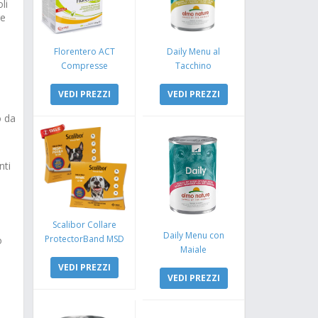
li
re
Florentero ACT
Daily Menu al
Compresse
Tacchino
VEDI PREZZI
VEDI PREZZI
o da
nti
Scalibor Collare
Daily Menu con
ProtectorBand MSD
o
Maiale
VEDI PREZZI
VEDI PREZZI