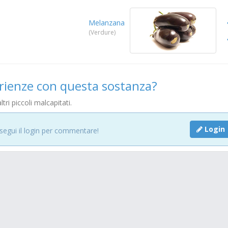
Melanzana
(Verdure)
erienze con questa sostanza?
tri piccoli malcapitati.
Login
Esegui il login per commentare!