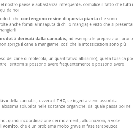
el nostro paese è abbastanza infrequente, complice il fatto che tutti i
 qui da noi.
rodotti che
contengono resine di questa pianta
che sono
te anche forniti all’insaputa di chi lo mangia) e visto che si present
angiarli.
 prodotti derivati dalla cannabis
, ad esempio le preparazioni pront
non spinge il cane a mangiarne, così che le intossicazioni sono più
eso del cane di molecola, un quantitativo altissimo), quella tossica po
mentre i sintomi si possono avere frequentemente e possono avere
ttivo
della cannabis, ovvero il
THC
, se ingerita viene assorbita
altissima solubilità nelle sostanze organiche, dal quale passa poi nel
mo, quindi incoordinazione dei movimenti, allucinazioni, a volte
el vomito
, che è un problema molto grave in fase terapeutica.