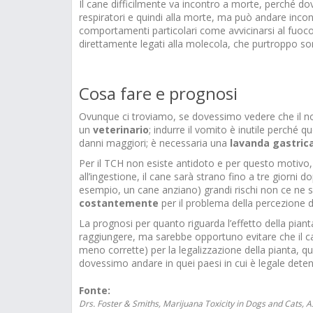
Il cane difficilmente va incontro a morte, perché do
respiratori e quindi alla morte, ma può andare inco
comportamenti particolari come avvicinarsi al fuoco
direttamente legati alla molecola, che purtroppo so
Cosa fare e prognosi
Ovunque ci troviamo, se dovessimo vedere che il no
un
veterinario
; indurre il vomito è inutile perché 
danni maggiori; è necessaria una
lavanda gastric
Per il TCH non esiste antidoto e per questo motivo
all’ingestione, il cane sarà strano fino a tre giorn
esempio, un cane anziano) grandi rischi non ce ne 
costantemente
per il problema della percezione de
La prognosi per quanto riguarda l’effetto della pian
raggiungere, ma sarebbe opportuno evitare che il ca
meno corrette) per la legalizzazione della pianta,
dovessimo andare in quei paesi in cui è legale deten
Fonte:
Drs. Foster & Smiths, Marijuana Toxicity in Dogs and Cats, 