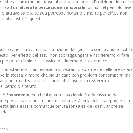
vrebbe assumerne una dose altissima che porti all’inibizione dei musco
ntro ad
un’alterata percezione sensoriale
, quindi del pericolo: ave
 o attraversare la strada potrebbe portarlo a morte per effetti non
no piuttosto frequenti.
stro cane si trova in una situazione del genere bisogna andare subit
questo, per effetto del THC, non sopraggiungerà e rischieremo di fare
a
per poter eliminare il tossico dall’interno dello stomaco.
, nonostante le manifestazioni si vedranno solamente nelle ore segue
i dopo la stessa; a meno che sia un cane con problemi concomitanti (ad
saranno, ma deve essere tenuto al chiuso e va
osservato
l pericolo alterato.
ta è
favorevole,
perché il quantitativo letale è difficilissimo da
ne possa avvicinarsi a queste sostanze. Al di là delle campagne (più 
 questa deve essere comunque tenuta
lontana dai cani,
anche se
erla.
ASPCA