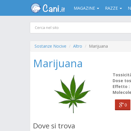
MAGAZINE
RAZZE
N
Sostanze Nocive
Altro
Marijuana
Marijuana
Tossicit
Dose tos
Effetto :
Molecole
0
Dove si trova