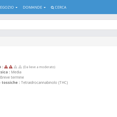
EGOZIO
DOMANDE
CERCA
à :
(Da lieve a moderato)
sica :
Media
Breve termine
 tossiche :
Tetraidrocannabinolo (THC)