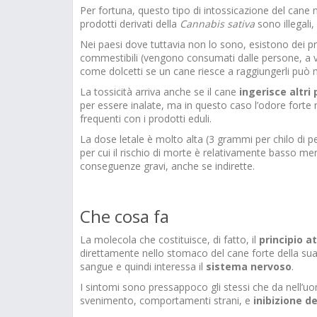
Per fortuna, questo tipo di intossicazione del cane n
prodotti derivati della
Cannabis sativa
sono illegali,
Nei paesi dove tuttavia non lo sono, esistono dei p
commestibili (vengono consumati dalle persone, a vol
come dolcetti se un cane riesce a raggiungerli può m
La tossicità arriva anche se il cane
ingerisce altri
per essere inalate, ma in questo caso l’odore forte 
frequenti con i prodotti eduli.
La dose letale è molto alta (3 grammi per chilo di p
per cui il rischio di morte è relativamente basso 
conseguenze gravi, anche se indirette.
Che cosa fa
La molecola che costituisce, di fatto, il
principio a
direttamente nello stomaco del cane forte della sua 
sangue e quindi interessa il
sistema nervoso
.
I sintomi sono pressappoco gli stessi che da nell’uo
svenimento, comportamenti strani, e
inibizione d