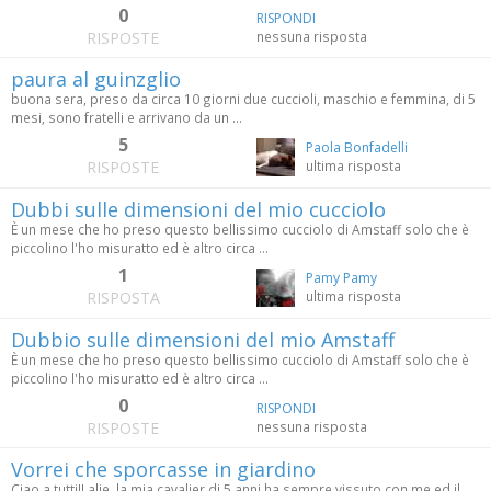
0
RISPONDI
RISPOSTE
nessuna risposta
paura al guinzglio
buona sera, preso da circa 10 giorni due cuccioli, maschio e femmina, di 5
mesi, sono fratelli e arrivano da un ...
5
Paola Bonfadelli
RISPOSTE
ultima risposta
Dubbi sulle dimensioni del mio cucciolo
È un mese che ho preso questo bellissimo cucciolo di Amstaff solo che è
piccolino l'ho misuratto ed è altro circa ...
1
Pamy Pamy
RISPOSTA
ultima risposta
Dubbio sulle dimensioni del mio Amstaff
È un mese che ho preso questo bellissimo cucciolo di Amstaff solo che è
piccolino l'ho misuratto ed è altro circa ...
0
RISPONDI
RISPOSTE
nessuna risposta
Vorrei che sporcasse in giardino
Ciao a tutti!Lalie, la mia cavalier di 5 anni ha sempre vissuto con me ed il