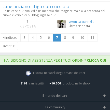
cane anziano litiga con cucciolo
Ho un cane di 7 anni ed è un meticcio che reagisce male alla presenza del
nuovo cucciolo di bulldog inglese di 7 ...
1
Veronica Marinello
RISPOSTA
ultima risposta
indietro
3
4
5
6
7
8
9
10
11
avanti
HAI BISOGNO DI ASSISTENZA PER I TUOI ORDINI?
CLICCA QUI
Il social network degli amanti dei cani
8169
cani iscritti
+10.000
prodotti nello shop
Il mondo dei cani
Tutte le razze
La community