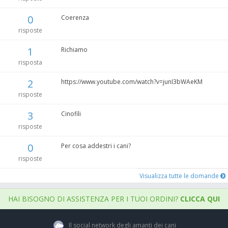
0
Coerenza
risposte
1
Richiamo
risposta
2
https://www.youtube.com/watch?v=junI3bWAeKM
risposte
3
Cinofili
risposte
0
Per cosa addestri i cani?
risposte
Visualizza tutte le domande
HAI BISOGNO DI ASSISTENZA PER I TUOI ORDINI?
CLICCA QUI
Il social network degli amanti dei cani