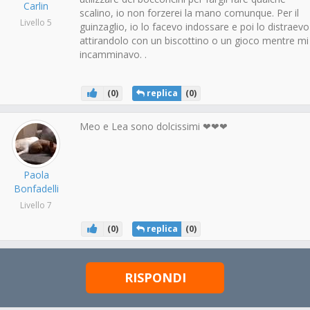
Carlin
scalino, io non forzerei la mano comunque. Per il
Livello 5
guinzaglio, io lo facevo indossare e poi lo distraevo
attirandolo con un biscottino o un gioco mentre mi
incamminavo. .
(
0
)
replica
(
0
)
Meo e Lea sono dolcissimi ❤❤❤
Paola
Bonfadelli
Livello 7
(
0
)
replica
(
0
)
RISPONDI