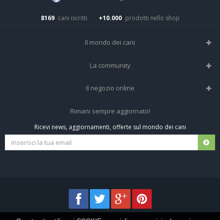
8169
cani iscritti
+10.000
prodotti nello shop
Il mondo dei cani
Tutte le razze
La community
Il Magazine
Home
Il negozio online
Le domande (Forum)
Iscriviti alla community
Negozio per cani
Rimani sempre aggiornato!
Sostanze Nocive per cani
Tutti i cani iscritti
Ricevi news, aggiornamenti, offerte sul mondo dei cani
Spedizioni e resi
Pagamenti sicuri
Termini e condizioni