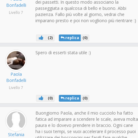
dei passetti. In questo modo associano la
Bonfadelli
passeggiata a qualcosa di bello e buono. Abbi
Livello 7
pazienza. Fallo più volte al giorno, vedrai che
imparano presto e poi non vogliono più rientrare :)
(
2
)
replica
(
0
)
Spero di esserti stata utile :)
Paola
Bonfadelli
Livello 7
(
0
)
replica
(
0
)
Buongiorno Paola, anche il mio cucciolo ha fatto
fatica ad imparare a scendere le scale, aveva molta
paura e lo dovevo prendere in braccio. Ogni cane
ha i suoi tempi, se vuoi accelerare il processo puoi
Stefania
utilizzare dei bocconcini per fargli fare qualche