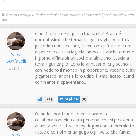
Dai una zampa a Paola, chiedi ai tuoi amici su i tuoi social preferiti cliccando
qui.
Ciao! Complimenti per la tua scelta! Brava! È
normalissimo che temano il guinzaglio. Adotta la
pettorina non il collare, si sentono più sicuri e non
e' pericolosa. Lasciagliela indossata anche durante
Paola
il giorno all'iniziointantoche si abituano. Lascia a
Bonfadelli
terra il guinzaglio. Loro lo annusano, ci giocano. I
Livello 7
cani vedono il mondo in proporzione, vedono tutto
gigantesco, anche il loro udito è amplificato, quindi
con niente si spaventano..
(
1
)
replica
(
0
)
Quandoli porti fuori dovresti avere la
collaborazionediun altra persona, che si posiziona
avanti a voi e attira i baby dog ❤ con un premietto.
Feste e complimentia gogo ogni volta che fanno
Paola