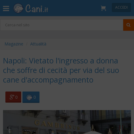
ACCEDI
Magazine
Attualità
Napoli: Vietato l'ingresso a donna
che soffre di cecità per via del suo
cane d'accompagnamento
0
0