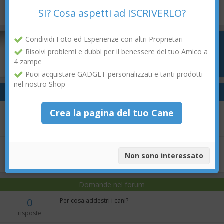
SI? Cosa aspetti ad ISCRIVERLO?
Condividi Foto ed Esperienze con altri Proprietari
Risolvi problemi e dubbi per il benessere del tuo Amico a
4 zampe
Puoi acquistare GADGET personalizzati e tanti prodotti
nel nostro Shop
Articoli correlati
Conosciamo i cani guida
Crea la pagina del tuo Cane
Come fanno i cani per non vedenti e sapere quando la
Non sono interessato
luce del semaforo è verde?
Domande nel forum
0
Per cosa addestri i cani?
risposte