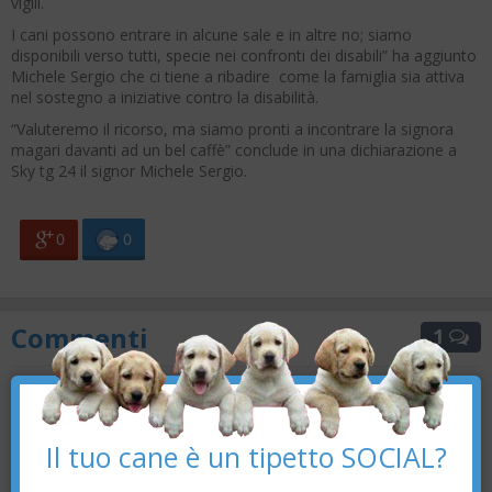
vigili.
I cani possono entrare in alcune sale e in altre no; siamo
disponibili verso tutti, specie nei confronti dei disabili” ha aggiunto
Michele Sergio che ci tiene a ribadire come la famiglia sia attiva
nel sostegno a iniziative contro la disabilità.
“Valuteremo il ricorso, ma siamo pronti a incontrare la signora
magari davanti ad un bel caffè” conclude in una dichiarazione a
Sky tg 24 il signor Michele Sergio.
0
0
Commenti
1
×
Aldo Franceschini
: male male
15/10/2018 18:41
Il tuo cane è un tipetto SOCIAL?
COMMENTA