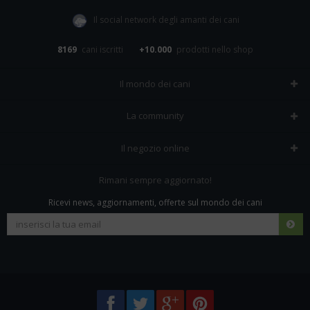
Il social network degli amanti dei cani
8169
cani iscritti
+10.000
prodotti nello shop
Il mondo dei cani
Tutte le razze
La community
Il Magazine
Home
Il negozio online
Le domande (Forum)
Iscriviti alla community
Negozio per cani
Rimani sempre aggiornato!
Sostanze Nocive per cani
Tutti i cani iscritti
Ricevi news, aggiornamenti, offerte sul mondo dei cani
Spedizioni e resi
Pagamenti sicuri
Termini e condizioni