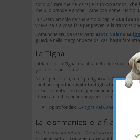
sono più rare che nel cane) e la toxoplasmosi, che è
che può prendere anche il cane così come l’uomo.
In questo articolo cercheremo di capire
quali sono
viceversa e a cosa fare per prevenire la trasmissione
Comunque sia, da veterinario (
Dott. Valerio Guigg
gravi,
e nella maggior parte dei casi basta fare att
La Tigna
Iniziamo dalla Tigna, malattia della pelle causata d
gatto e anche l’uomo.
Non è pericolosa, ma è pruriginosa e
davvero diff
sarebbe opportuno
isolarlo dagli altri
fin quando 
prescritto dal veterinario per eliminarla. È una delle 
affrontare, ed è ancora peggiore se in casa ci sono
Approfondisci
La tigna del Cane su cani.it
La leishmaniosi e la filariosi
Leishmania infantum
e
Dirofilaria immitis
sono due
anche al gatto. Il contagio non è diretto, nel senso 