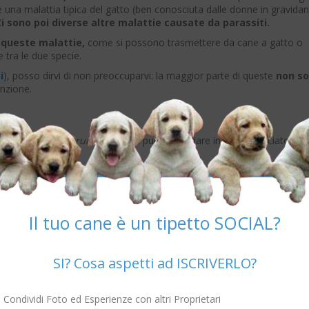
 una malattia tipica del gatto (ben conosciuta dalle donne in gravida
Ci sono poi diverse altre malattie causate da parassiti.
 queste malattie,
come si possono trasmettere da cane a gatto o
 tra le due specie.
i
), posso dirvi di non preoccuparvi: la maggior parte di queste
non s
enzione.
al fungo
Microsporum canis
che può contagiare in modo crociato can
icile da eliminare
da tutte le specie, per cui se un animale è ammala
la situazione non è rientrata, ovviamente applicando il trattamento
situazioni più fastidiose che il proprietario di cani e gatti può trovarsi 
 dei
bambini.
Il tuo cane è un tipetto SOCIAL?
SI? Cosa aspetti ad ISCRIVERLO?
 parassiti molto problematici del cane, che possono essere trasmes
Condividi Foto ed Esperienze con altri Proprietari
che per passare tra gli animali sono necessari i
vettori,
cioè