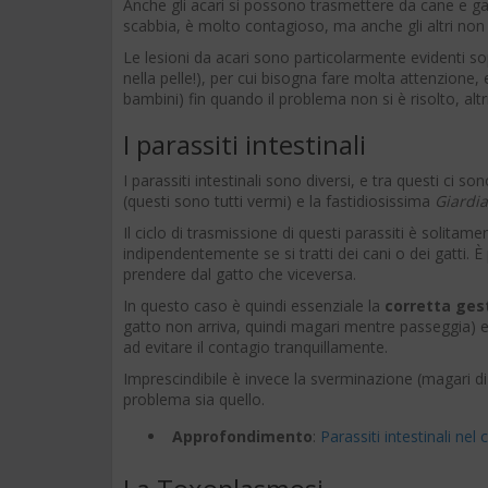
Anche gli acari si possono trasmettere da cane e ga
scabbia, è molto contagioso, ma anche gli altri no
Le lesioni da acari sono particolarmente evidenti s
nella pelle!), per cui bisogna fare molta attenzione, e
bambini) fin quando il problema non si è risolto, alt
I parassiti intestinali
I parassiti intestinali sono diversi, e tra questi ci son
(questi sono tutti vermi) e la fastidiosissima
Giardia
Il ciclo di trasmissione di questi parassiti è solitame
indipendentemente se si tratti dei cani o dei gatti. È 
prendere dal gatto che viceversa.
In questo caso è quindi essenziale la
corretta gest
gatto non arriva, quindi magari mentre passeggia) e i
ad evitare il contagio tranquillamente.
Imprescindibile è invece la sverminazione (magari di
problema sia quello.
Approfondimento
:
Parassiti intestinali nel