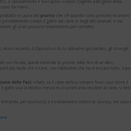
tto, e specialmente il
Sarcoptes scabiei,
l’agente patogeno della
n sono da meno.
oprattutto a causa del
prurito
che c’è quando sono presenti (scavano
 possibilmente isolare il gatto dal cane (e dagli altri animali, e dai
rimenti gli acari possono trasmettersi per contatto.
o alcuni ascaridi, il
Dipylidium
di cui abbiamo già parlato, gli strongili
.
nte oro-fecale, quindi l’animale lo prende dalle feci di un altro,
però più facile che il cane, con l’abitudine che ha di leccare tutto, li p
ione delle feci:
infatti, se il cane defeca sempre fuori casa (dove il
l gatto usa la lettiera messa in un posto inaccessibile al cane, si ries
 entrambi, per sicurezza) e il trattamento contro la
Giardia,
nel caso i
 cane