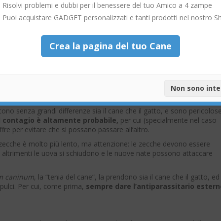
Risolvi problemi e dubbi per il benessere del tuo Amico a 4 zampe
parassiti.
Puoi acquistare GADGET personalizzati e tanti prodotti nel nostro S
tto come nel cane, per cui se nel cane la
Leishmania
è un problema
egistrati in Italia.
Crea la pagina del tuo Cane
è sufficiente fornire sia al cane che al gatto
l’antiparassitario
ere le due malattie.
Non sono int
ono senza grandi differenze sia il cane che il gatto, e sono pericolos
il contagio è altamente probabile,
per cui (specialmente nel caso
fre per evitare che si possano passare all’altro.
le zecche è molto più lento, ma attenzione: le zecche devono essere
 altrimenti le uova si schiudono e le nuove nate possono attaccare
um caninum
, la “tenia del cane”, la prendono sia il cane che il gatto, ed
 pulci. Per cui, come prima,
sempre dare l’antiparassitario estern