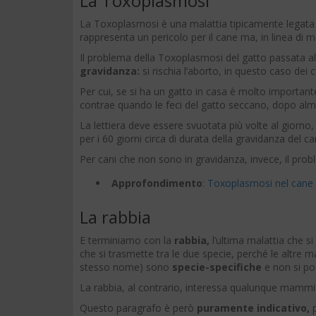
La Toxoplasmosi
La Toxoplasmosi è una malattia tipicamente legata
rappresenta un pericolo per il cane ma, in linea di 
Il problema della Toxoplasmosi del gatto passata a
gravidanza:
si rischia l’aborto, in questo caso dei c
Per cui, se si ha un gatto in casa è molto important
contrae quando le feci del gatto seccano, dopo al
La lettiera deve essere svuotata più volte al giorno
per i 60 giorni circa di durata della gravidanza del ca
Per cani che non sono in gravidanza, invece, il pr
Approfondimento
:
Toxoplasmosi nel cane
La rabbia
E terminiamo con la
rabbia,
l’ultima malattia che s
che si trasmette tra le due specie, perché le altre m
stesso nome) sono
specie-specifiche
e non si po
La rabbia, al contrario, interessa qualunque mamm
Questo paragrafo è però
puramente indicativo,