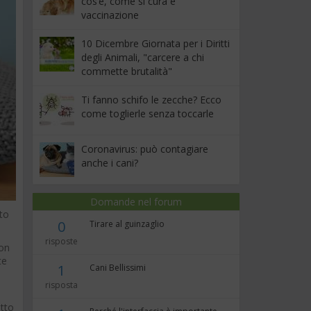
cos’è, come si cura e
vaccinazione
10 Dicembre Giornata per i Diritti
degli Animali, "carcere a chi
commette brutalità"
Ti fanno schifo le zecche? Ecco
come toglierle senza toccarle
Coronavirus: può contagiare
anche i cani?
Domande nel forum
tto
0
Tirare al guinzaglio
risposte
non
te
1
Cani Bellissimi
risposta
atto