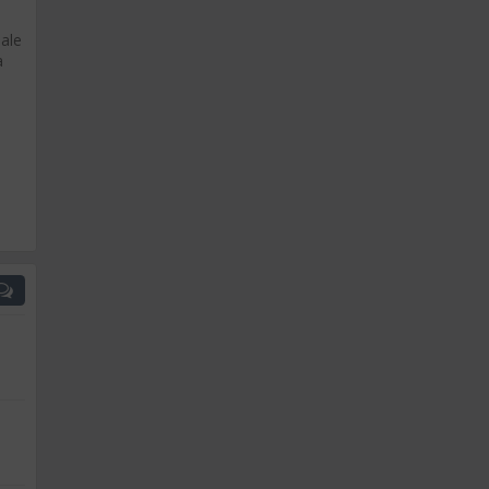
ale
a