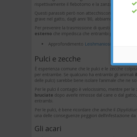
rispettivamente il flebotomo e la zanzara, per i due 
Questi parassiti però non attecchiscono bene nel ga
grave nel gatto, dagli anni ’80, abbiamo solo 10 casi r
Per prevenire la trasmissione di questi due patogeni 
esterno
che impedisca che entrambi possano prend
Approfondimento
Leishmaniosi nel cane
Pulci e zecche
È esperienza comune che le pulci e le zecche colpisc
per entrambe. Se qualcuno ha entrambi gli animali
delle pulci) sarebbe bene isolare l’animale che ne sof
Per le pulci il contagio è velocissimo, mentre per 
bruciate
dopo averle rimosse dal cane o dal gatto,
entrambi.
Per le pulci, è bene ricordare che anche il
Dipylidi
una delle conseguenze peggiori dell’infestazione da
Gli acari