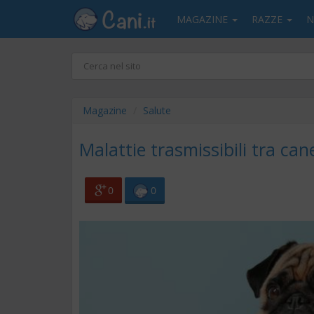
MAGAZINE
RAZZE
N
Magazine
Salute
Malattie trasmissibili tra can
0
0