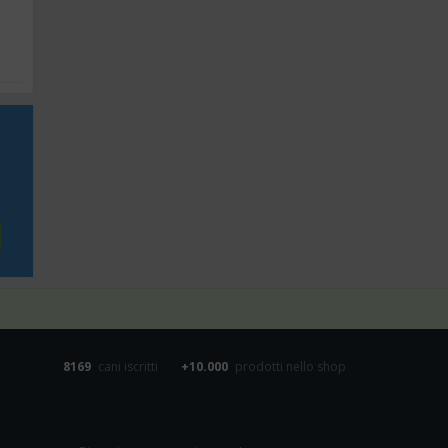
8169
cani iscritti
+10.000
prodotti nello shop