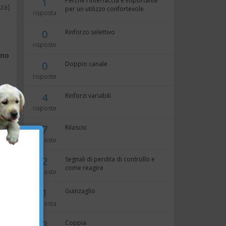
1
Perché l'interfaccia è importante
nza)
per un utilizzo confortevole
risposta
0
Rinforzo selettivo
risposte
ono
0
Doppio canale
risposte
4
Rinforzi variabili
e,
risposte
to
7
Rilascio
×
risposte
ad
2
Segnali di perdita di controllo e
come reagire
risposte
1
Guinzaglio
risposta
si
2
Coppia