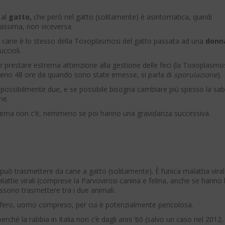
 al
gatto,
che però nel gatto (solitamente) è asintomatica, quindi
massima, non viceversa.
l cane è lo stesso della Toxoplasmosi del gatto passata ad una
donna
uccioli.
e prestare estrema attenzione alla gestione delle feci (la Toxoplasmos
meno 48 ore da quando sono state emesse, si parla di
sporulazione
).
, possibilmente due, e se possibile bisogna cambiare più spesso la sab
ne.
oblema non c’è, nemmeno se poi hanno una gravidanza successiva.
i può trasmettere da cane a gatto (solitamente). È l’unica malattia vira
alattie virali (comprese la Parvovirosi canina e felina, anche se hanno 
ssono trasmettere tra i due animali.
ifero, uomo compreso, per cui è potenzialmente pericolosa.
perché la rabbia in Italia non c’è dagli anni ’60 (salvo un caso nel 2012,