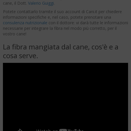
cane, il Dott.
Valerio Guiggi
.
Potete contattarlo tramite il suo account di Cani.it per chiedere
informazioni specifiche e, nel caso, potete prenotare una
consulenza nutrizionale
con il dottore: vi darà tutte le informazioni
necessarie per integrare la fibra nel modo più corretto, per il
vostro cane!
La fibra mangiata dal cane, cos'è e a
cosa serve.