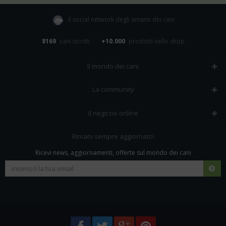
Il social network degli amanti dei cani
8169
cani iscritti
+10.000
prodotti nello shop
Il mondo dei cani
Tutte le razze
La community
Il Magazine
Home
Il negozio online
Le domande (Forum)
Iscriviti alla community
Negozio per cani
Rimani sempre aggiornato!
Sostanze Nocive per cani
Tutti i cani iscritti
Ricevi news, aggiornamenti, offerte sul mondo dei cani
Spedizioni e resi
Pagamenti sicuri
Termini e condizioni