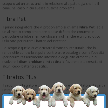
scopo o ad un altro, anche in relazione alla patologia che ha il
cane, nel caso in cui avesse qualche problema.
Fibra Pet
Il primo integratore che vi proponiamo si chiama
Fibra Pet
, ed è
un alimento complementare a base di fibra che contiene in
particolare cellulosa, emicellulosa e inulina, che è un prebiotico
utilizzato per nutrire i batteri dell’intestino.
Lo scopo è quello di velocizzare il transito intestinale, che lo
rende utile contro la stipsi e contro altre patologie come l’obesità
(per ridurre l’assorbimento intestinale degli altri alimenti), e di
risolvere il
dismicrobismo intestinale
favorendo la crescita di
alcuni ceppi batterici specifici.
Fibrafos Plus
Il secondo integratore che vi proponiamo è consigliato a chi cerca
un’integrazione di fibra da utilizzare nelle
diete casalinghe
in
sostituzione della frutta e della verdura. Questo non perché le
×
diete casalinghe solitamente ne siano prive, ma perché la
percentuale di fibra è generalmente scarsa nei vegetali, cosa che