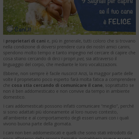
I
proprietari di cani
e, più in generale, tutti coloro che si trovano
nella condizione di doversi prendere cura dei nostri amici canini,
spendono molto tempo e tanto impegno nel cercare di capire che
cosa stiano cercando di dirci i propri
pet
, sia attraverso il
linguaggio del corpo, che mediante le loro vocalizzazioni.
Ebbene, non sempre è facile riuscirci! Anzi, la maggior parte delle
volte il proprietario poco esperto farà molta fatica a comprendere
che
cosa stia cercando di comunicare il cane
, soprattutto se
non è ben addomesticato e non convive da tempo in ambiente
domestico.
I cani addomesticati possono infatti comunicare “meglio”, perché
si sono adattati più idoneamente al loro nuovo contesto,
all'ambiente e al comportamento degli esseri umani con i quali
vivono buona parte della giornata.
I cani non ben addomesticati e quelli che sono stati introdotti da
poco all’interno della propria famiglia, potrebbero invece essere