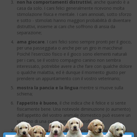
non ha comportamenti distruttivi
, anche quando è a
casa da solo. I cani felici generalmente ricevono molta
stimolazione fisica e mentale. I cani annoiati, sotto sforzo
e sotto - stimolati hanno maggiori probabilità di diventare
distruttivi, insieme ai cani che soffrono di ansia da
separazione;
ama giocare
. I cani felici sono sempre pronti per il gioco,
per una passeggiata o anche per un giro in macchina!
Poiché l'esercizio fisico e il gioco sono elementi naturali
per i cani, se il vostro compagno canino non sembra
interessato, potrebbe avere a che fare con qualche dolore
o qualche malattia, ed è dunque il momento giusto per
prendere un appuntamento con il vostro veterinario;
mostra la pancia e la lingua
mentre si muove sulla
schiena;
l’appetito è buono
, il che indica che è felice e si sente
fisicamente bene. Una notevole diminuzione (o aumento)
dell'appetito del vostro animale domestico può essere un
sintomo di una condizione da approfondire;
si mette ad “arco
”. Molti cani felici alzano le loro parti
×
posteriori nell'aria e abbassano il petto a terra come invito