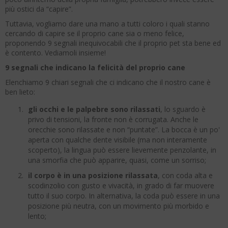
più ostici da “capire”.
Tuttavia, vogliamo dare una mano a tutti coloro i quali stanno
cercando di capire se il proprio cane sia o meno felice,
proponendo 9 segnali inequivocabili che il proprio pet sta bene ed
è contento. Vediamoli insieme!
9 segnali che indicano la felicità del proprio cane
Elenchiamo 9 chiari segnali che ci indicano che il nostro cane è
ben lieto:
gli occhi e le palpebre sono rilassati
, lo sguardo è
privo di tensioni, la fronte non è corrugata. Anche le
orecchie sono rilassate e non “puntate”. La bocca è un po'
aperta con qualche dente visibile (ma non interamente
scoperto), la lingua può essere lievemente penzolante, in
una smorfia che può apparire, quasi, come un sorriso;
il corpo è in una posizione rilassata
, con coda alta e
scodinzolio con gusto e vivacità, in grado di far muovere
tutto il suo corpo. In alternativa, la coda può essere in una
posizione più neutra, con un movimento più morbido e
lento;