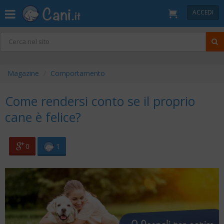
ACCEDI
Magazine
Comportamento
Come rendersi conto se il proprio
cane è felice?
0
1