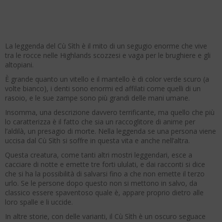
La leggenda del Cù Sìth è il mito di un segugio enorme che vive
tra le rocce nelle Highlands scozzesi e vaga per le brughiere e gli
altopiani.
È grande quanto un vitello e il mantello è di color verde scuro (a
volte bianco), i denti sono enormi ed affilati come quelli di un
rasoio, e le sue zampe sono più grandi delle mani umane.
Insomma, una descrizione davvero terrificante, ma quello che più
lo caratterizza è il fatto che sia un raccoglitore di anime per
l’aldilà, un presagio di morte. Nella leggenda se una persona viene
uccisa dal Cù Sìth si soffre in questa vita e anche nell’altra.
Questa creatura, come tanti altri mostri leggendari, esce a
cacciare di notte e emette tre forti ululati, e dai racconti si dice
che si ha la possibilità di salvarsi fino a che non emette il terzo
urlo. Se le persone dopo questo non si mettono in salvo, da
classico essere spaventoso quale è, appare proprio dietro alle
loro spalle e li uccide.
In altre storie, con delle varianti, il Cù Sìth è un oscuro seguace