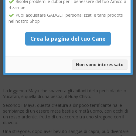
Risolvi problemi e dubbi per il benessere del tuo Amico a
4 zampe
Puoi acquistare GADGET personalizzati e tanti prodotti
nel nostro Shop
Crea la pagina del tuo Cane
Non sono interessato
La leggenda Maya che spaventa gli abitanti della penisola dello
Yucatán, è quella di una bestia, il Huay Chivo.
Secondo i Maya, questa creatura a dir poco terrificante ha le
sembianze di un essere meta bestia e metà uomo, con occhi di
un rosso ardente, frutto di un accordo tra uno stregone con il
diavolo.
Una stregone, dopo aver bevuto sangue di capra, può diventare