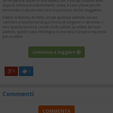
Se ne parla di nuovo in una ballata che si svolge cinquant’anni
dopo la storia precedentemente citata, il cane (forse perché
immortale) è ancora vivo ed è in possesso dei tre viaggiatori.
Failinis si illumina di notte, uccide qualsiasi animale sul suo
cammino e trasforma l’acqua fresca di sorgente in idromele o
vino quando la tocca. Uccide molti uomini su ordine dei suoi
padroni, questo cane mitologico è una vera e propria macchina
per uccidere.
continua a leggere
0
1
Commenti
COMMENTA