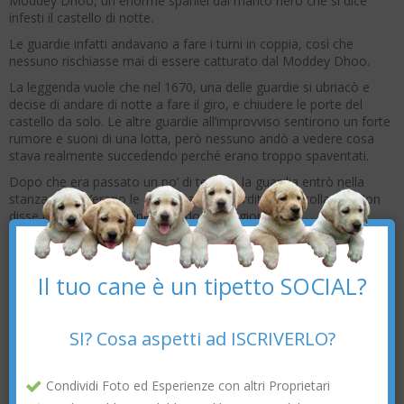
Moddey Dhoo, un enorme spaniel dal manto nero che si dice
infesti il castello di notte.
Le guardie infatti andavano a fare i turni in coppia, così che
nessuno rischiasse mai di essere catturato dal Moddey Dhoo.
La leggenda vuole che nel 1670, una delle guardie si ubriacò e
decise di andare di notte a fare il giro, e chiudere le porte del
castello da solo. Le altre guardie all’improvviso sentirono un forte
rumore e suoni di una lotta, però nessuno andò a vedere cosa
stava realmente succedendo perché erano troppo spaventati.
Dopo che era passato un po’ di tempo, la guardia entrò nella
stanza dove c’erano le altre guardie, stordito e barcollante. Non
disse una parola e infine morì dopo tre giorni.
×
3. Huay Chivo
Il tuo cane è un tipetto SOCIAL?
SI? Cosa aspetti ad ISCRIVERLO?
Condividi Foto ed Esperienze con altri Proprietari