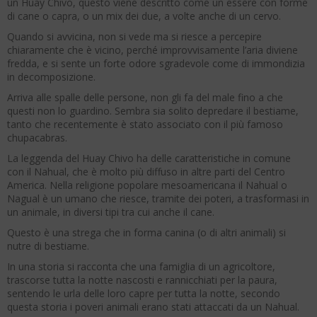
un Huay Chivo, questo viene descritto come un essere con forme
di cane o capra, o un mix dei due, a volte anche di un cervo.
Quando si avvicina, non si vede ma si riesce a percepire
chiaramente che è vicino, perché improvvisamente l’aria diviene
fredda, e si sente un forte odore sgradevole come di immondizia
in decomposizione.
Arriva alle spalle delle persone, non gli fa del male fino a che
questi non lo guardino. Sembra sia solito depredare il bestiame,
tanto che recentemente è stato associato con il più famoso
chupacabras.
La leggenda del Huay Chivo ha delle caratteristiche in comune
con il Nahual, che è molto più diffuso in altre parti del Centro
America. Nella religione popolare mesoamericana il Nahual o
Nagual è un umano che riesce, tramite dei poteri, a trasformasi in
un animale, in diversi tipi tra cui anche il cane.
Questo è una strega che in forma canina (o di altri animali) si
nutre di bestiame.
In una storia si racconta che una famiglia di un agricoltore,
trascorse tutta la notte nascosti e rannicchiati per la paura,
sentendo le urla delle loro capre per tutta la notte, secondo
questa storia i poveri animali erano stati attaccati da un Nahual.