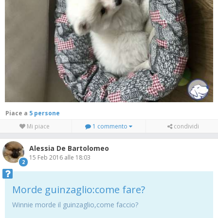
Piace a
5 persone
Mi piace
1 commento
condividi
Alessia De Bartolomeo
15 Feb 2016 alle 18:03
2
Morde guinzaglio:come fare?
Winnie morde il guinzaglio,come faccio?