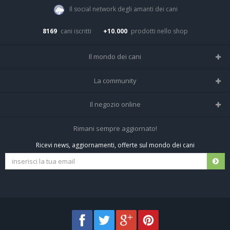
Il social network degli amanti dei cani
8169
cani iscritti
+10.000
prodotti nello shop
Il mondo dei cani
Tutte le razze
La community
Il Magazine
Home
Il negozio online
Le domande (Forum)
Iscriviti alla community
Negozio per cani
Rimani sempre aggiornato!
Sostanze Nocive per cani
Tutti i cani iscritti
Ricevi news, aggiornamenti, offerte sul mondo dei cani
Spedizioni e resi
Pagamenti sicuri
Termini e condizioni