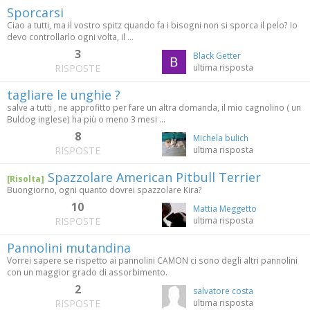
Sporcarsi
Ciao a tutti, ma il vostro spitz quando fa i bisogni non si sporca il pelo? Io
devo controllarlo ogni volta, il ...
3
Black Getter
RISPOSTE
ultima risposta
tagliare le unghie ?
salve a tutti , ne approfitto per fare un altra domanda, il mio cagnolino ( un
Buldog inglese) ha più o meno 3 mesi ...
8
Michela bulich
RISPOSTE
ultima risposta
Spazzolare American Pitbull Terrier
[Risolta]
Buongiorno, ogni quanto dovrei spazzolare Kira?
10
Mattia Meggetto
RISPOSTE
ultima risposta
Pannolini mutandina
Vorrei sapere se rispetto ai pannolini CAMON ci sono degli altri pannolini
con un maggior grado di assorbimento.
2
salvatore costa
RISPOSTE
ultima risposta