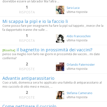
dovrebbe essere un labrador Ma l'altra ...
1
Sara Luca
RISPOSTA
ultima risposta
Mi scappa la pipì e io la faccio li
Come posso fare per insegnarmi ha fare la pipì sul tappeto , invece che la
fa dappertutto tranne che sulle ...
1
Aldo Franceschini
RISPOSTA
ultima risposta
il bagnetto in prossimità dei vaccini?
[Risolta]
penso sia meglio non farlo nei giorni in prossimità dei vaccini... mi date
conferma?
2
Orlando Paternoster
RISPOSTE
ultima risposta
Advantix antiparassitario
Ciao a tutti, domenica sera ho applicato una fialetta di antiparassitario al
mio cucciolo di otto mesi e mezzo, ...
2
Stefania Camerano
RISPOSTE
ultima risposta
Come pettinare il cucciolo