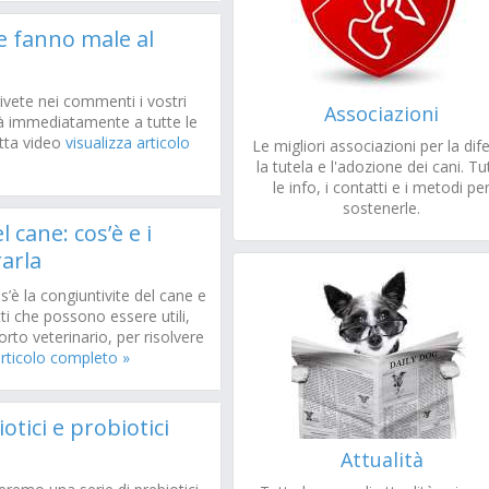
 fanno male al
crivete nei commenti i vostri
Associazioni
rà immediatamente a tutte le
tta video
visualizza articolo
Le migliori associazioni per la dif
la tutela e l'adozione dei cani. Tu
le info, i contatti e i metodi pe
sostenerle.
 cane: cos’è e i
rarla
’è la congiuntivite del cane e
i che possono essere utili,
rto veterinario, per risolvere
articolo completo »
iotici e probiotici
Attualità