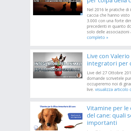
per colpa della 
Nel 2016 le pratiche di 
caccia che hanno visto 
3.000 con una forte dim
precedenti in quanto d
solo delle associazioni
completo »
Live con Valerio
integratori per 
Live del 27 Ottobre 20
domande scrivetele pur
occuperemo noi di girarl
live.
visualizza articolo
Vitamine per le
del cane: quali 
importanti