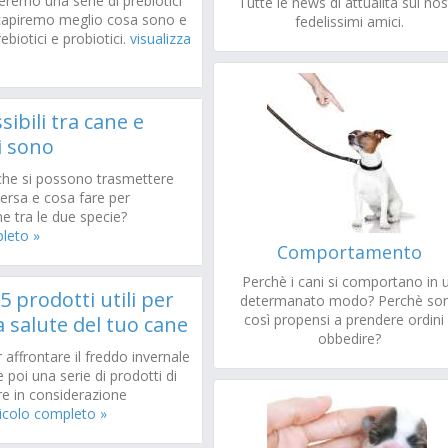
eremo una serie di prebiotici
Tutte le news di attualità sui nos
 capiremo meglio cosa sono e
fedelissimi amici.
ebiotici e probiotici.
visualizza
sibili tra cane e
i sono
 che si possono trasmettere
ersa e cosa fare per
ne tra le due specie?
pleto »
Comportamento
Perchè i cani si comportano in 
 5 prodotti utili per
determanato modo? Perchè so
così propensi a prendere ordini
 salute del tuo cane
obbedire?
r affrontare il freddo invernale
 poi una serie di prodotti di
re in considerazione
ticolo completo »