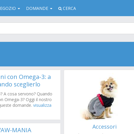
EGOZIO
DOMANDE
CERCA
ni con Omega-3: a
ando sceglierlo
3? A cosa servono? Quando
on Omega-3? Oggi il nostro
a queste domande.
visualizza
Accessori
 WAW-MANIA