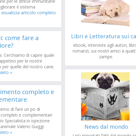
ine per le difese immunitarie
liorare il sistema
.
visualizza articolo completo
Libri e Letteratura sui c
i: come fare a
iore?
ebook, interviste agli autori, libri
romanzi, sui nostri amici a quat
ni. Cerchiamo di capire quale
zampe.
tappetino per le nostre
o per quelle del nostro cane.
pleto »
alimento completo e
lementare
remo di fare un po di
ti completi e complementari
rio Specialista in ispezione
News dal mondo
e animale Valerio Guiggi.
pleto »
I più importati fatti dal mondo 