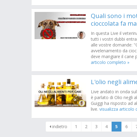
Quali sono i moti
cioccolata fa ma
In questa Live il veterin
tutti i vostri dubbi ent
alle vostre domande: "Q
avvelenamento da ciocc
deve mangiare il cane p
articolo completo »
L'olio negli alim
Live andato in onda sull
è parlato di Olio negli al
Guiggi ha risposto ad 
live.
visualizza articolo
indietro
1
2
3
4
5
6