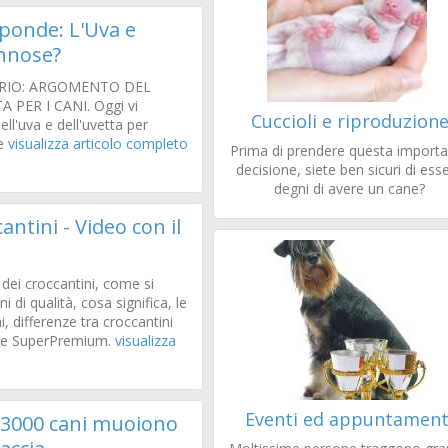
isponde: L'Uva e
nnose?
ARIO: ARGOMENTO DEL
 PER I CANI. Oggi vi
Cuccioli e riproduzion
ell'uva e dell'uvetta per
ne
visualizza articolo completo
Prima di prendere questa import
decisione, siete ben sicuri di ess
degni di avere un cane?
antini - Video con il
 dei croccantini, come si
 di qualità, cosa significa, le
, differenze tra croccantini
te SuperPremium.
visualizza
Eventi ed appuntament
e 3000 cani muoiono