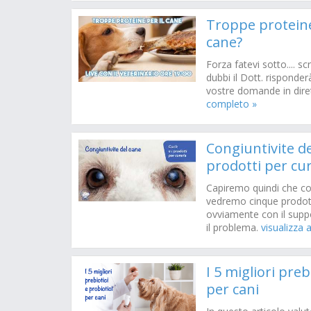
Troppe proteine
cane?
Forza fatevi sotto.... s
dubbi il Dott. risponde
vostre domande in dire
completo »
Congiuntivite del
prodotti per cu
Capiremo quindi che cos
vedremo cinque prodott
ovviamente con il suppo
il problema.
visualizza 
I 5 migliori preb
per cani