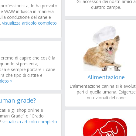
Gli accessori dei nostri amici a
 professionista, lo ha provato
quattro zampe.
me WAW influisca in maniera
ulla conduzione del cane e
o.
visualizza articolo completo
heremo di capire che cos’è la
 quando si presenta;
osa è sempre portare il cane
rà che tipo di cistite è
Alimentazione
pleto »
L'alimentazione canina si è evolut
pari di quella umana. Esigenze
nutrizionali del cane
human grade?
ati e gli shop online e
Human Grade" o "Grado
a?
visualizza articolo completo