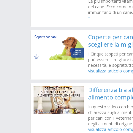
Le più importanti vitam
del cane. Ecco come mig
immunitario di un cane
»
Coperte per can
scegliere la migl
I Cinque tappeti per ca
può essere il migliore 
necessità, e soprattutt
visualizza articolo com
Differenza tra 
alimento comp
In questo video cerche
chiarezza sugli alimen
per cani con il Veterina
degli alimenti di origin
visualizza articolo com