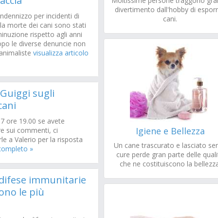
caccia
Moltissime persone traggono gr
divertimento dall'hobby di esporr
indennizzo per incidenti di
cani.
la morte dei cani sono stati
inuzione rispetto agli anni
opo le diverse denuncie non
 animaliste
visualizza articolo
 Guiggi sugli
cani
17 ore 19.00 se avete
Igiene e Bellezza
e sui commenti, ci
e a Valerio per la risposta
Un cane trascurato e lasciato se
 completo »
cure perde gran parte delle quali
che ne costituiscono la bellezza
 difese immunitarie
sono le più