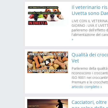
Il veterinario r
Uvetta sono Da
LIVE CON IL VETERIN
GIORNO : UVA E UVETTA
parleremo dell'effetto d
l'alimentazione del ca
»
Qualità dei crocc
Vet
Parleremo della qualità
riconoscono i croccantini
ISO 9001 nei croccantini
Premium e le crocchet
articolo completo »
Cacciatori, oltr