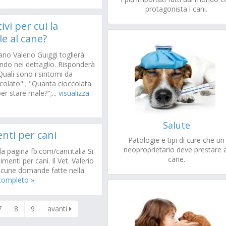
protagonista i cani.
vi per cui la
le al cane?
ario Valerio Guiggi toglierà
rando nel dettaglio. Risponderà
uali sono i sintomi da
olato" ; "Quanta cioccolata
er stare male?";...
visualizza
Salute
enti per cani
Patologie e tipi di cure che un
neoproprietario deve prestare a
a pagina fb.com/cani.italia Si
cane.
imenti per cani. Il Vet. Valerio
alcune domande fatte nella
 completo »
7
8
9
avanti