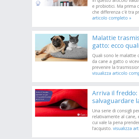
In questo articolo valut
e probiotici. Ma prima
che differenza c'è tra pr
articolo completo »
Malattie trasmis
gatto: ecco qual
Quali sono le malattie
da cane a gatto o vicev
prevenire la trasmissio
visualizza articolo com
Arriva il freddo:
salvaguardare la
Una serie di consigli pe
relativamente al cane, e
cui vale la pena prende
l’acquisto.
visualizza ar