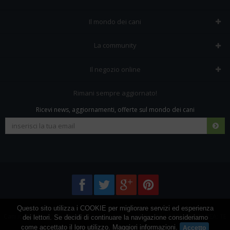
Il mondo dei cani
Tutte le razze
La community
Il Magazine
Home
Il negozio online
Le domande (Forum)
Iscriviti alla community
Negozio per cani
Rimani sempre aggiornato!
Sostanze Nocive per cani
Tutti i cani iscritti
Ricevi news, aggiornamenti, offerte sul mondo dei cani
Spedizioni e resi
Pagamenti sicuri
Termini e condizioni
Questo sito utilizza i COOKIE per migliorare servizi ed esperienza
Cani.it © 2013-2026 •
Privacy
•
Frezza Network S.R.L. P.I. 01821400676 REA: TE
dei lettori. Se decidi di continuare la navigazione consideriamo
come accettato il loro utilizzo.
Maggiori informazioni
.
155907 - Tutti i diritti riservati