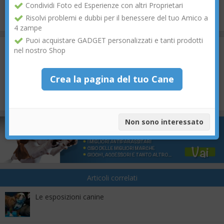
0
0
Condividi Foto ed Esperienze con altri Proprietari
Risolvi problemi e dubbi per il benessere del tuo Amico a
4 zampe
Puoi acquistare GADGET personalizzati e tanti prodotti
Commenti
nel nostro Shop
Crea la pagina del tuo Cane
COMMENTA
Non sono interessato
Articoli correlati
Le esposizioni canine