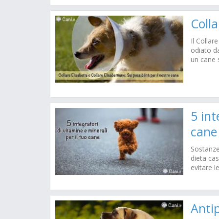
Colla
Il Collar
odiato da
un cane 
5 int
cane
Sostanze 
dieta cas
evitare l
Antip