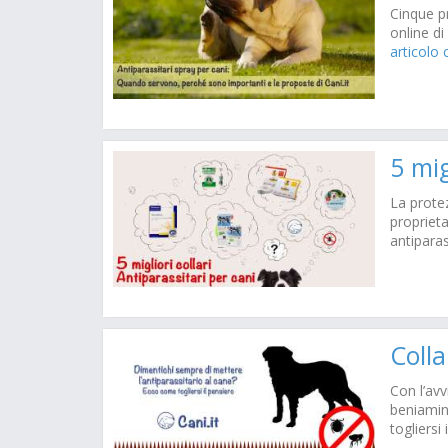
Cinque pr
online di
articolo
5 mig
La protez
proprieta
antiparas
Colla
Con l’avv
beniamin
togliersi