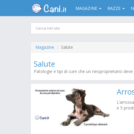
MAGAZINE
RAZZE
N
Magazine
Salute
Salute
Patologie e tipi di cure che un neoproprietario deve 
Arro
L’arross
e 5 prodo