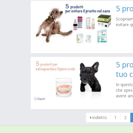
5 pro
Scopriamo
evitare 
5 pro
tuo 
In questo
che spes
avere an
indietro
1
2