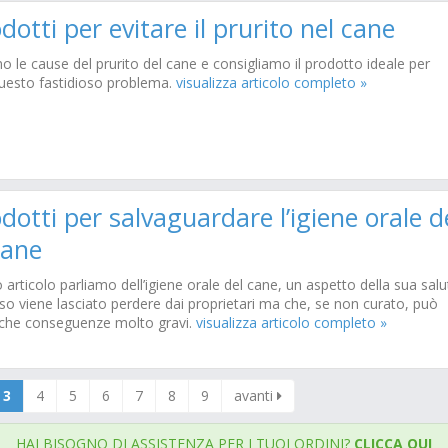
dotti per evitare il prurito nel cane
 le cause del prurito del cane e consigliamo il prodotto ideale per
questo fastidioso problema.
visualizza articolo completo »
dotti per salvaguardare l’igiene orale d
cane
 articolo parliamo dell’igiene orale del cane, un aspetto della sua salu
so viene lasciato perdere dai proprietari ma che, se non curato, può
che conseguenze molto gravi.
visualizza articolo completo »
3
4
5
6
7
8
9
avanti
HAI BISOGNO DI ASSISTENZA PER I TUOI ORDINI?
CLICCA QUI