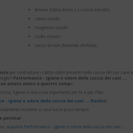
limone (Citrus limon L.) scorza estratto
calcio ossido
magnesio ossido
sodio cloruro
succo di noni (Morinda citrifolia).
iuto
per contrastare i cattivi odori presenti nella cuccia del tuo cane 
 meglio?
PetFormance - Igiene e odore della cuccia dei cani ....
el tuo amato amico a quattro zamp
e.
cora, l’igiene è una cosa importante per te e per Fido.
 - Igiene e odore della cuccia dei cani .... Risolto
!
modamente riceverlo a casa tua in poco tempo!
e pentirai
!
tre,
acquista PetFormance - Igiene e odore della cuccia dei cani ....