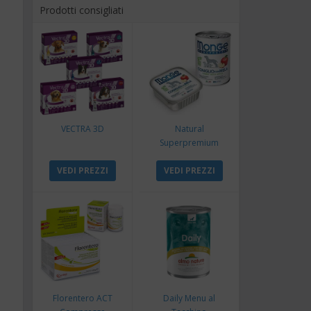
Prodotti consigliati
VECTRA 3D
Natural
Superpremium
Monoproteico
e
VEDI PREZZI
Coniglio e Mela
VEDI PREZZI
Florentero ACT
Daily Menu al