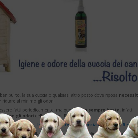
ben pulito, la sua cuccia o qualsiasi altro posto dove riposa
necessi
 ridurre al minimo gli odori.
 essere fatti periodicamente, ma questo
non sempre basta,
infatti
rollare gli odori
della cuccia di Fido.
o:
PetFormance - Igiene e odore della cuccia dei cani .... Risolto
ontrolla gli odori della cuccia del tuo cane semplicemente con uno spra