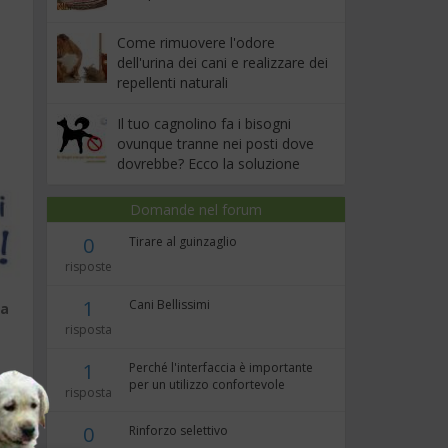
Come rimuovere l'odore
dell'urina dei cani e realizzare dei
repellenti naturali
Il tuo cagnolino fa i bisogni
ovunque tranne nei posti dove
dovrebbe? Ecco la soluzione
Domande nel forum
0
Tirare al guinzaglio
risposte
1
Cani Bellissimi
ta
risposta
1
Perché l'interfaccia è importante
per un utilizzo confortevole
risposta
!
0
Rinforzo selettivo
y.