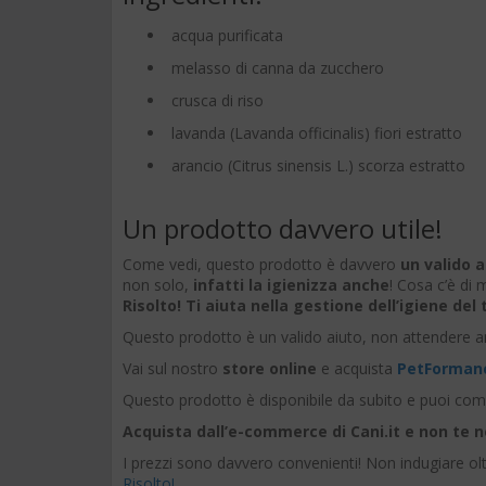
acqua purificata
melasso di canna da zucchero
crusca di riso
lavanda (Lavanda officinalis) fiori estratto
arancio (Citrus sinensis L.) scorza estratto
Un prodotto davvero utile!
Come vedi, questo prodotto è davvero
un valido a
non solo,
infatti la igienizza anche
! Cosa c’è di
Risolto!
Ti aiuta nella gestione dell’igiene d
Questo prodotto è un valido aiuto, non attendere an
Vai sul nostro
store online
e acquista
PetFormance
Questo prodotto è disponibile da subito e puoi co
Acquista dall’e-commerce di Cani.it e non te n
I prezzi sono davvero convenienti! Non indugiare ol
Risolto!