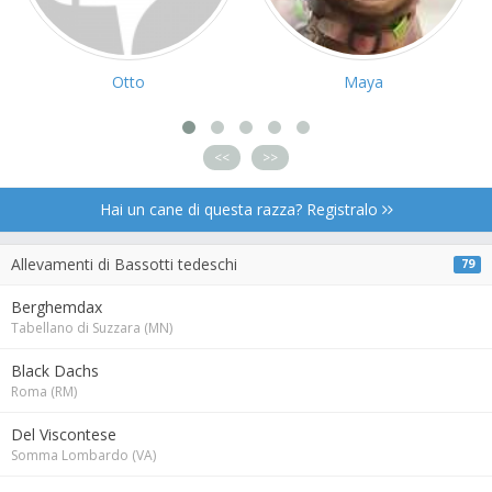
Otto
Maya
<<
>>
Hai un cane di questa razza? Registralo
Allevamenti di Bassotti tedeschi
79
Berghemdax
Tabellano di Suzzara (MN)
Black Dachs
Roma (RM)
Del Viscontese
Somma Lombardo (VA)