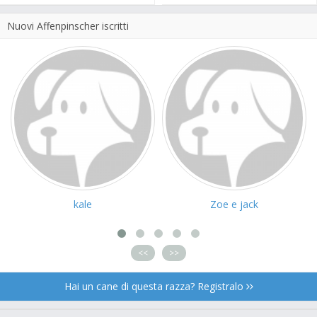
Nuovi Affenpinscher iscritti
kale
Zoe e jack
<<
>>
Hai un cane di questa razza? Registralo