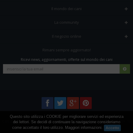
Il mondo dei cani
Tutte le razze
La community
Il Magazine
Home
Il negozio online
Le domande (Forum)
Iscriviti alla community
Negozio per cani
Rimani sempre aggiornato!
Sostanze Nocive per cani
Tutti i cani iscritti
Ricevi news, aggiornamenti, offerte sul mondo dei cani
Spedizioni e resi
Pagamenti sicuri
Termini e condizioni
Questo sito utilizza i COOKIE per migliorare servizi ed esperienza
Cani.it © 2013-2026 •
Privacy
•
Frezza Network S.R.L. P.I. 01821400676 REA: TE
dei lettori. Se decidi di continuare la navigazione consideriamo
come accettato il loro utilizzo.
Maggiori informazioni
.
155907 - Tutti i diritti riservati