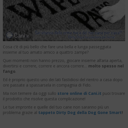
Cosa c’è di più bello che fare una bella e lunga passeggiata
insieme al tuo amato amico a quattro zampe?
Quei momenti non hanno prezzo, giocare insieme all’aria aperta,
divertirsi e correre, correre e ancora correre…
molto spesso nel
fango
.
Ed è proprio questo uno dei lati fastidiosi del rientro a casa dopo
ore passate a spassarsela in compagnia di Fido.
Ma non temere da oggi sullo
store online di Cani.it
puoi trovare
il prodotto che risolve questa complicazione!
Le tue impronte e quelle del tuo cane non saranno più un
problema grazie al
tappeto Dirty Dog della Dog Gone Smart
!