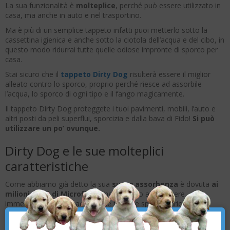
La sua funzionalità è
molteplice
, perché può essere utilizzato in
casa, ma anche in auto e nel trasportino.
Ma è più di un semplice tappeto infatti puoi metterlo sotto la
cassettina igienica e anche sotto la ciotola dell’acqua e del cibo, in
questo modo ridurrai tutte quelle odiose impronte di sporco per
casa.
Stai sicuro che il
tappeto Dirty Dog
risulterà essere il miglior
alleato contro lo sporco, proprio perché riesce ad assorbile
l’acqua, lo sporco di ogni tipo e il fango magicamente.
Il tappeto Dirty Dog proteggete i tuoi pavimenti, mobili, l’auto e
altri posti da peli superflui, sporcizia e dalla bava di Fido!
Si può
utilizzare un po’ ovunque.
Dirty Dog e le sue molteplici
caratteristiche
Come abbiamo già detto la sua
super assorbenza
è dovuta
ai
milioni di fili di Microfibra
che riescono a trattenere
immediatamente sia acqua, che fango e sporco vario.
×
Vediamo tutte le sue caratteristiche: