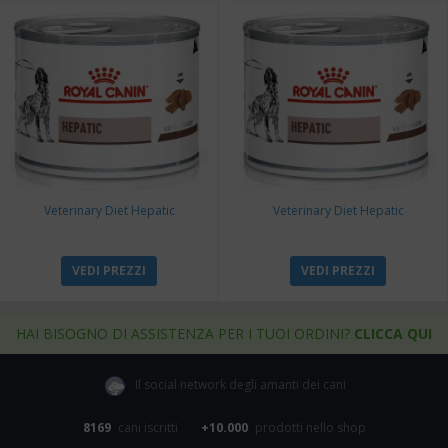
Veterinary Diet Hepatic
Veterinary Diet Hepatic
VEDI PREZZI
VEDI PREZZI
HAI BISOGNO DI ASSISTENZA PER I TUOI ORDINI?
CLICCA QUI
Il social network degli amanti dei cani
8169
cani iscritti
+10.000
prodotti nello shop