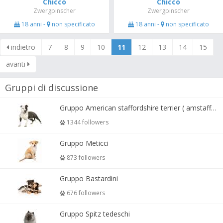
Chicco
Chicco
Zwergpinscher
Zwergpinscher
18 anni -
non specificato
18 anni -
non specificato
indietro
7
8
9
10
11
12
13
14
15
avanti
Gruppi di discussione
Gruppo American staffordshire terrier ( amstaff, amastaff )
1344 followers
Gruppo Meticci
873 followers
Gruppo Bastardini
676 followers
Gruppo Spitz tedeschi