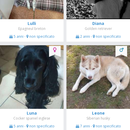
Lulli
Diana
Epagneul breton
Golden retriever
5 anni -
non specificato
2 anni -
non specificato
Luna
Leone
Cocker spaniel inglese
Siberian husky
5 anni -
non specificato
7 anni -
non specificato