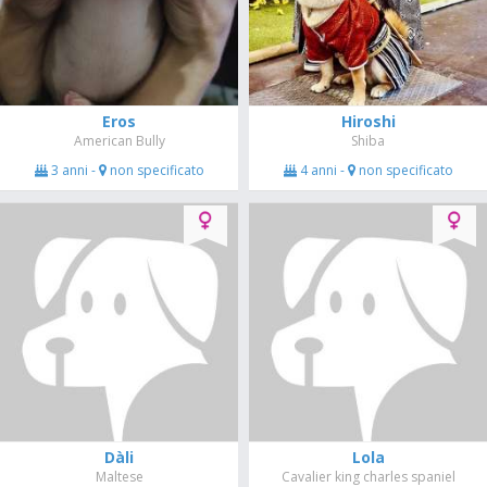
Eros
Hiroshi
American Bully
Shiba
3 anni -
non specificato
4 anni -
non specificato
Dàli
Lola
Maltese
Cavalier king charles spaniel