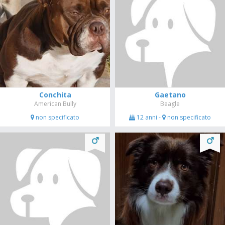
Conchita
Gaetano
American Bully
Beagle
non specificato
12 anni -
non specificato