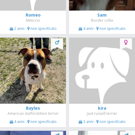
Romeo
Sam
Meticcio
Border collie
2 anni -
non specificato
4 anni -
non specificato
Bayles
kira
American staffordshire terrier
Jack russell terrier
4 anni -
non specificato
3 anni -
non specificato