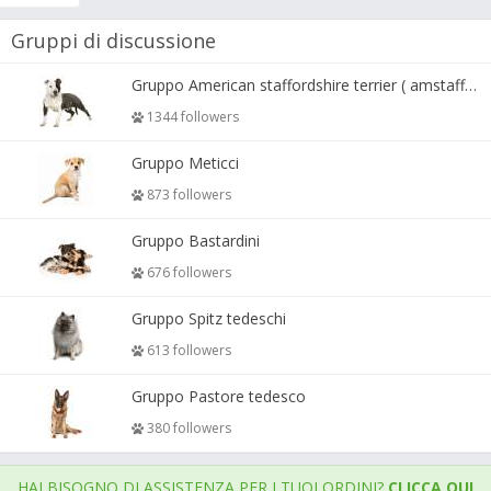
Gruppi di discussione
Gruppo American staffordshire terrier ( amstaff, amastaff )
1344 followers
Gruppo Meticci
873 followers
Gruppo Bastardini
676 followers
Gruppo Spitz tedeschi
613 followers
Gruppo Pastore tedesco
380 followers
HAI BISOGNO DI ASSISTENZA PER I TUOI ORDINI?
CLICCA QUI