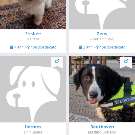
Frisbee
Zeus
Maltese
Siberian husky
4 anni -
non specificato
2 anni -
non specificato
Hermes
Beethoven
Chihuahua
Mastino Siciliano