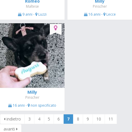
Romeo
Milly
Maltese
Pinscher
9 anni -
Luzzi
16 anni -
Lecce
Milly
Pinscher
16 anni -
non specificato
indietro
3
4
5
6
7
8
9
10
11
avanti