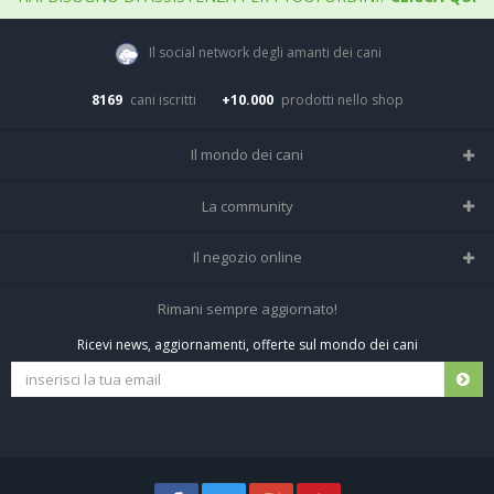
Il social network degli amanti dei cani
8169
cani iscritti
+10.000
prodotti nello shop
Il mondo dei cani
Tutte le razze
La community
Il Magazine
Home
Il negozio online
Le domande (Forum)
Iscriviti alla community
Negozio per cani
Rimani sempre aggiornato!
Sostanze Nocive per cani
Tutti i cani iscritti
Ricevi news, aggiornamenti, offerte sul mondo dei cani
Spedizioni e resi
Pagamenti sicuri
Termini e condizioni