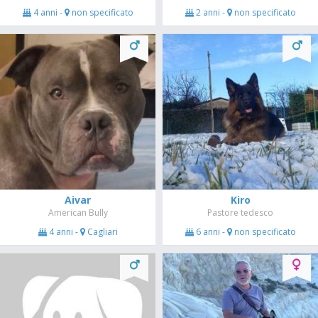
4 anni -
non specificato
2 anni -
non specificato
Aivar
Kiro
American Bully
Pastore tedesco
4 anni -
Cagliari
6 anni -
non specificato