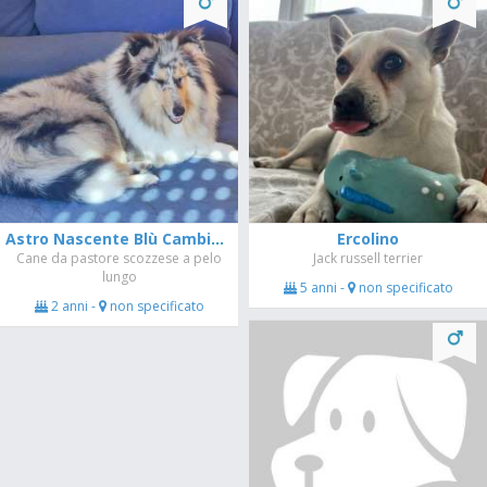
Astro Nascente Blù Cambiano
Ercolino
Cane da pastore scozzese a pelo
Jack russell terrier
lungo
5 anni -
non specificato
2 anni -
non specificato